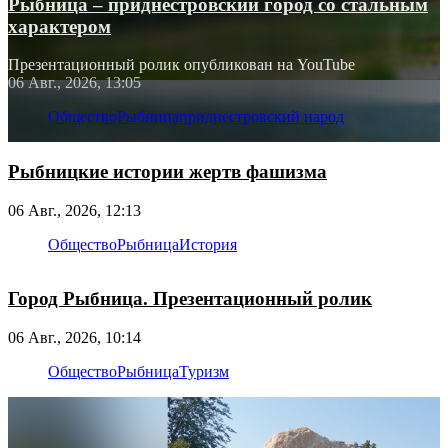
Рыбница – приднестровский город со стальным
характером
Презентационный ролик опубликован на YouTube
06 Авг., 2026, 13:05
Общество
Рыбница
приднестровский народ
Рыбницкие истории жертв фашизма
06 Авг., 2026, 12:13
Общество
Рыбница
История
Город Рыбница. Презентационный ролик
06 Авг., 2026, 10:14
Общество
Рыбница
Туризм