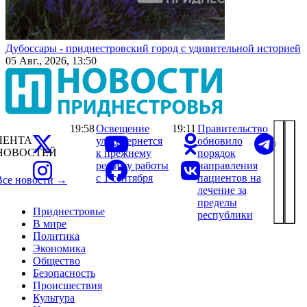
Дубоссары - приднестровский город с удивительной историей
05 Авг., 2026, 13:50
19:58
Освещение
19:11
Правительство
ЛЕНТА
улиц вернется
обновило
НОВОСТЕЙ
к прежнему
порядок
режиму работы
направления
с 1 сентября
пациентов на
Все новости →
лечение за
пределы
Приднестровье
республики
В мире
Политика
Экономика
Общество
Безопасность
Происшествия
Культура