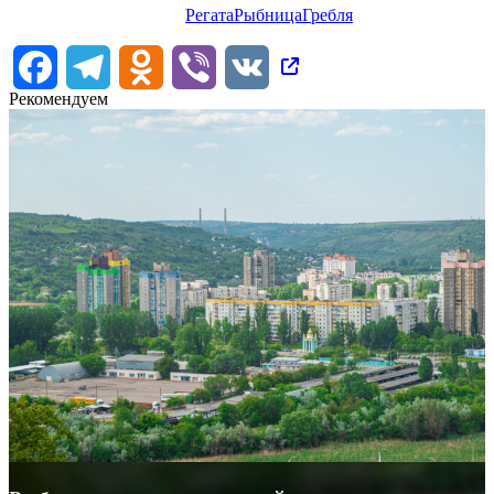
Регата
Рыбница
Гребля
Facebook
Telegram
Odnoklassniki
Viber
VK
Рекомендуем