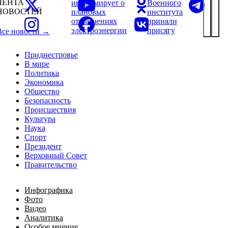
ЛЕНТА
информирует о
Военного
НОВОСТЕЙ
плановых
института
отключениях
приняли
электроэнергии
присягу
Все новости →
Приднестровье
В мире
Политика
Экономика
Общество
Безопасность
Происшествия
Культура
Наука
Спорт
Президент
Верховный Совет
Правительство
Инфографика
Фото
Видео
Аналитика
Особое мнение