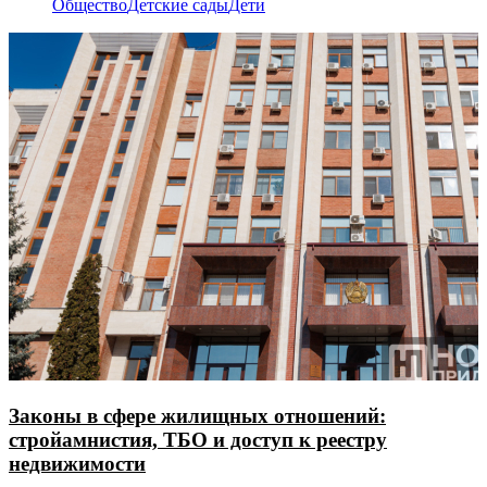
Общество
Детские сады
Дети
Законы в сфере жилищных отношений:
стройамнистия, ТБО и доступ к реестру
недвижимости