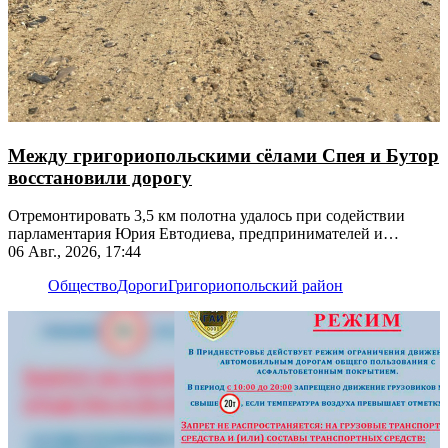
Между григориопольскими сёлами Спея и Бутор
восстановили дорогу
Отремонтировать 3,5 км полотна удалось при содействии
парламентария Юрия Евтодиева, предпринимателей и
жителей
06 Авг., 2026, 17:44
Общество
Дороги
Григориопольский район