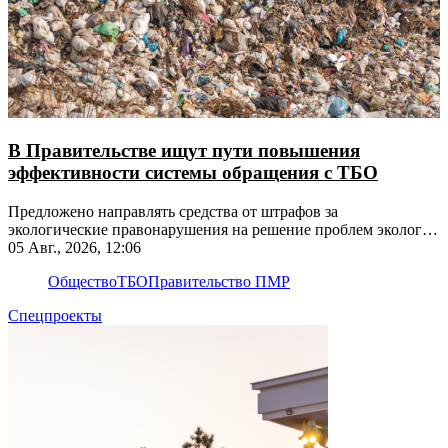
В Правительстве ищут пути повышения
эффективности системы обращения с ТБО
Предложено направлять средства от штрафов за
экологические правонарушения на решение проблем экологии
на этих территориях
05 Авг., 2026, 12:06
Общество
ТБО
Правительство ПМР
Спецпроекты