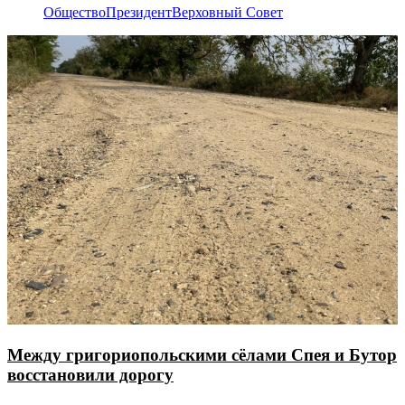
Общество
Президент
Верховный Совет
Между григориопольскими сёлами Спея и Бутор
восстановили дорогу