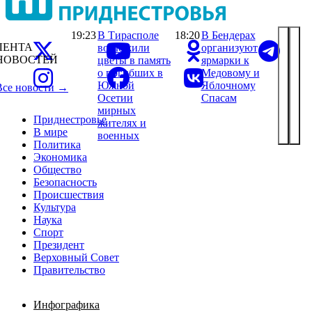
19:23
В Тирасполе
18:20
В Бендерах
ЛЕНТА
возложили
организуют
НОВОСТЕЙ
цветы в память
ярмарки к
о погибших в
Медовому и
Южной
Яблочному
Все новости →
Осетии
Спасам
мирных
Приднестровье
жителях и
В мире
военных
Политика
Экономика
Общество
Безопасность
Происшествия
Культура
Наука
Спорт
Президент
Верховный Совет
Правительство
Инфографика