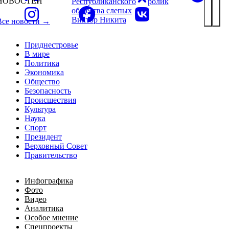
НОВОСТЕЙ
Республиканского
ролик
общества слепых
Виктор Никита
Все новости →
Приднестровье
В мире
Политика
Экономика
Общество
Безопасность
Происшествия
Культура
Наука
Спорт
Президент
Верховный Совет
Правительство
Инфографика
Фото
Видео
Аналитика
Особое мнение
Спецпроекты