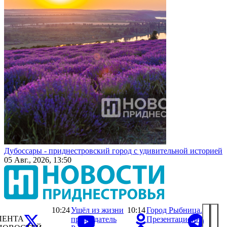
Дубоссары - приднестровский город с удивительной историей
05 Авг., 2026, 13:50
10:24
Ушёл из жизни
10:14
Город Рыбница.
ЛЕНТА
председатель
Презентационный