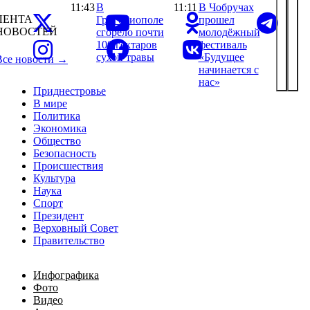
11:43
В
11:11
В Чобручах
ЛЕНТА
Григориополе
прошел
НОВОСТЕЙ
сгорело почти
молодёжный
100 гектаров
фестиваль
сухой травы
«Будущее
Все новости →
начинается с
нас»
Приднестровье
В мире
Политика
Экономика
Общество
Безопасность
Происшествия
Культура
Наука
Спорт
Президент
Верховный Совет
Правительство
Инфографика
Фото
Видео