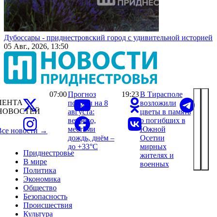
Дубоссары - приднестровский город с удивительной историей
05 Авг., 2026, 13:50
07:00
Прогноз
19:23
В Тирасполе
ЛЕНТА
погоды на 8
возложили
НОВОСТЕЙ
августа:
цветы в память
ветрено,
о погибших в
местами
Южной
Все новости →
дождь, днём –
Осетии
до +33°С
мирных
Приднестровье
жителях и
В мире
военных
Политика
Экономика
Общество
Безопасность
Происшествия
Культура