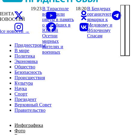
19:23
В Тирасполе
18:20
В Бендерах
ЛЕНТА
возложили
организуют
НОВОСТЕЙ
цветы в память
ярмарки к
о погибших в
Медовому и
Южной
Яблочному
Все новости →
Осетии
Спасам
мирных
Приднестровье
жителях и
В мире
военных
Политика
Экономика
Общество
Безопасность
Происшествия
Культура
Наука
Спорт
Президент
Верховный Совет
Правительство
Инфографика
Фото