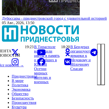
Дубоссары - приднестровский город с удивительной историей
05 Авг., 2026, 13:50
19:23
В Тирасполе
18:20
В Бендерах
ЛЕНТА
возложили
организуют
НОВОСТЕЙ
цветы в память
ярмарки к
о погибших в
Медовому и
Южной
Яблочному
Все новости →
Осетии
Спасам
мирных
Приднестровье
жителях и
В мире
военных
Политика
Экономика
Общество
Безопасность
Происшествия
Культура