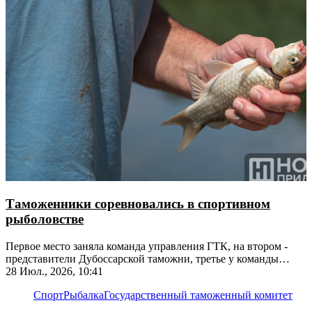
Таможенники соревновались в спортивном
рыболовстве
Первое место заняла команда управления ГТК, на втором -
представители Дубоссарской таможни, третье у команды
Тирасполя
28 Июл., 2026, 10:41
Спорт
Рыбалка
Государственный таможенный комитет