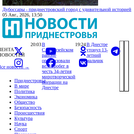
Дубоссары - приднестровский город с удивительной историей
05 Авг., 2026, 13:50
20:03
В
19:24
В Днестре
ЛЕНТА
Слободзейском
утонул 13-
НОВОСТЕЙ
районе
летний
организовали
мальчик
велопробег в
Все новости →
честь 34-летия
миротворческой
Приднестровье
операции на
В мире
Днестре
Политика
Экономика
Общество
Безопасность
Происшествия
Культура
Наука
Спорт