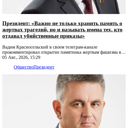
Президент: «Важно не только хранить память о
жертвах трагедий, но и называть имена тех, кто
отдавал убийственные приказы»
Вадим Красносельский в своем телеграм-канале
прокомментировал открытие памятника жертвам фашизма в
Рыбнице
05 Авг., 2026, 15:29
Общество
Президент