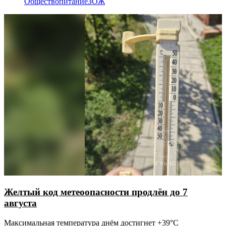
Общество
питание
ЗОЖ
Желтый код метеоопасности продлён до 7
августа
Максимальная температура днём достигнет +39°C