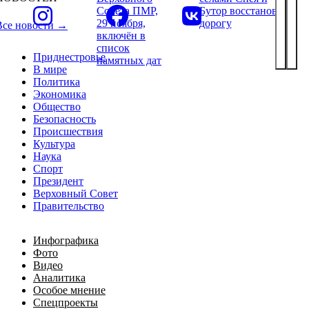
Совета ПМР,
Бутор восстановили
29 ноября,
дорогу
Все новости →
включён в
список
Приднестровье
памятных дат
В мире
Политика
Экономика
Общество
Безопасность
Происшествия
Культура
Наука
Спорт
Президент
Верховный Совет
Правительство
Инфографика
Фото
Видео
Аналитика
Особое мнение
Спецпроекты