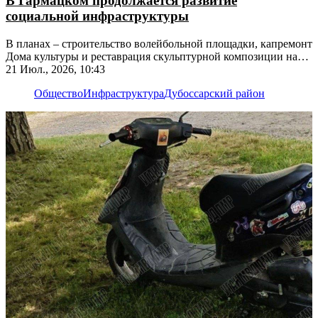
В Гармацком продолжается развитие
социальной инфраструктуры
В планах – строительство волейбольной площадки, капремонт
Дома культуры и реставрация скульптурной композиции на
братской могиле
21 Июл., 2026, 10:43
Общество
Инфраструктура
Дубоссарский район