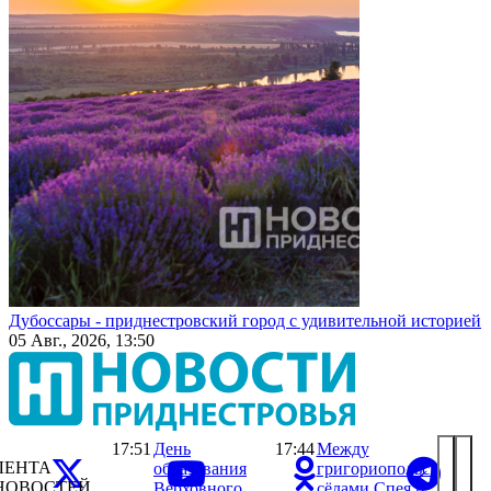
Дубоссары - приднестровский город с удивительной историей
05 Авг., 2026, 13:50
17:51
День
17:44
Между
ЛЕНТА
образования
григориопольскими
НОВОСТЕЙ
Верховного
сёлами Спея и