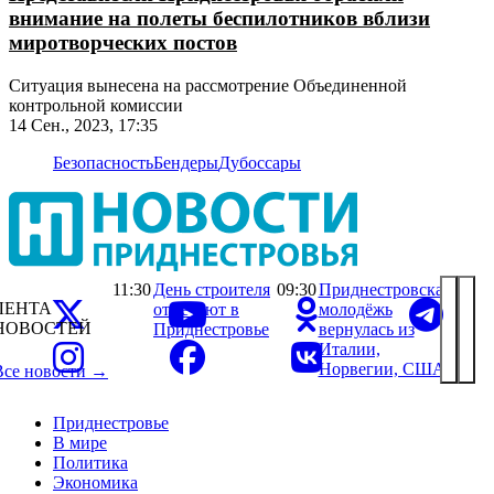
внимание на полеты беспилотников вблизи
миротворческих постов
Ситуация вынесена на рассмотрение Объединенной
контрольной комиссии
14 Сен., 2023, 17:35
Безопасность
Бендеры
Дубоссары
11:30
День строителя
09:30
Приднестровская
ЛЕНТА
отмечают в
молодёжь
НОВОСТЕЙ
Приднестровье
вернулась из
Италии,
Норвегии, США
Все новости →
Приднестровье
В мире
Политика
Экономика