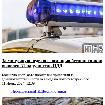
За минувшую неделю с помощью беспилотников
выявлен 31 нарушитель ПДД
Большую часть автолюбителей привлекли к
админответственности за выезд на полосу встречного
движения
11 Июн., 2024, 12:39
Происшествия
ПДД
Беспилотники