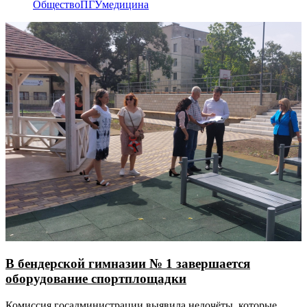
Общество
ПГУ
медицина
В бендерской гимназии № 1 завершается
оборудование спортплощадки
Комиссия госадминистрации выявила недочёты, которые