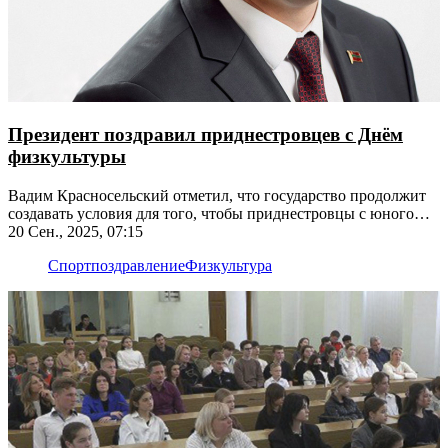
Президент поздравил приднестровцев с Днём
физкультуры
Вадим Красносельский отметил, что государство продолжит
создавать условия для того, чтобы приднестровцы с юного
возраста приобщались к спорту
20 Сен., 2025, 07:15
Спорт
поздравление
Физкультура