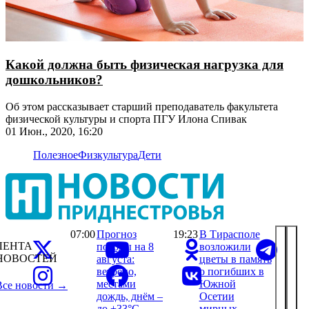
Какой должна быть физическая нагрузка для
дошкольников?
Об этом рассказывает старший преподаватель факультета
физической культуры и спорта ПГУ Илона Спивак
01 Июн., 2020, 16:20
Полезное
Физкультура
Дети
07:00
Прогноз
19:23
В Тирасполе
ЛЕНТА
погоды на 8
возложили
НОВОСТЕЙ
августа:
цветы в память
ветрено,
о погибших в
местами
Южной
Все новости →
дождь, днём –
Осетии
до +33°С
мирных