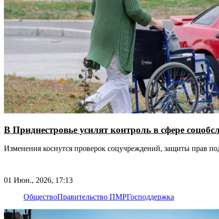
В Приднестровье усилят контроль в сфере соцобс
Изменения коснутся проверок соцучреждений, защиты прав п
01 Июн., 2026, 17:13
Общество
Правительство ПМР
Господдержка