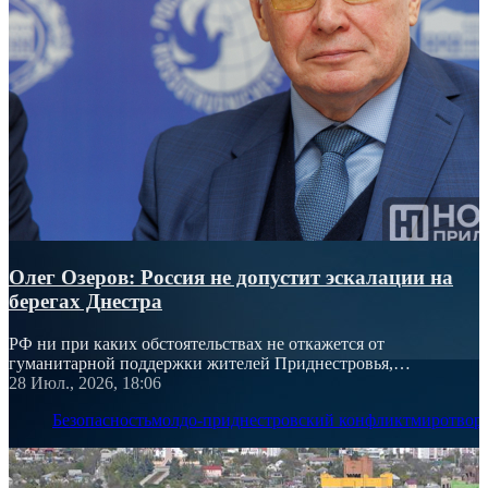
Олег Озеров: Россия не допустит эскалации на
берегах Днестра
РФ ни при каких обстоятельствах не откажется от
гуманитарной поддержки жителей Приднестровья,
подчеркнул посол России
28 Июл., 2026, 18:06
Безопасность
молдо-приднестровский конфликт
миротвор