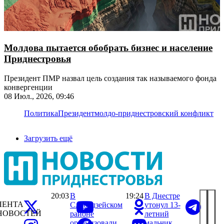
Молдова пытается обобрать бизнес и население
Приднестровья
Президент ПМР назвал цель создания так называемого фонда
конвергенции
08 Июл., 2026, 09:46
Политика
Президент
молдо-приднестровский конфликт
Загрузить ещё
20:03
В
19:24
В Днестре
ЛЕНТА
Слободзейском
утонул 13-
НОВОСТЕЙ
районе
летний
организовали
мальчик