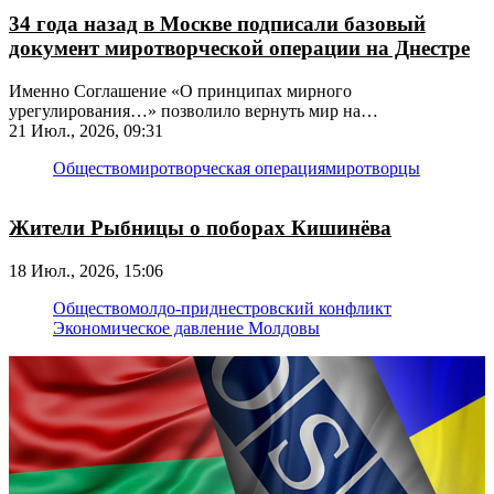
34 года назад в Москве подписали базовый
документ миротворческой операции на Днестре
Именно Соглашение «О принципах мирного
урегулирования…» позволило вернуть мир на
приднестровскую землю и сохранять его по сей день
21 Июл., 2026, 09:31
Общество
миротворческая операция
миротворцы
Жители Рыбницы о поборах Кишинёва
18 Июл., 2026, 15:06
Общество
молдо-приднестровский конфликт
Экономическое давление Молдовы