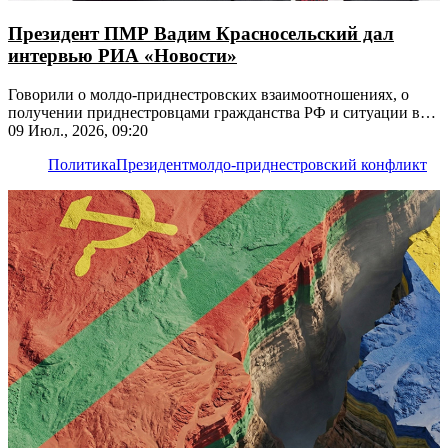
Президент ПМР Вадим Красносельский дал
интервью РИА «Новости»
Говорили о молдо-приднестровских взаимоотношениях, о
получении приднестровцами гражданства РФ и ситуации в
экономике республики
09 Июл., 2026, 09:20
Политика
Президент
молдо-приднестровский конфликт