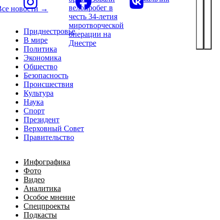
велопробег в
Все новости →
честь 34-летия
миротворческой
Приднестровье
операции на
В мире
Днестре
Политика
Экономика
Общество
Безопасность
Происшествия
Культура
Наука
Спорт
Президент
Верховный Совет
Правительство
Инфографика
Фото
Видео
Аналитика
Особое мнение
Спецпроекты
Подкасты