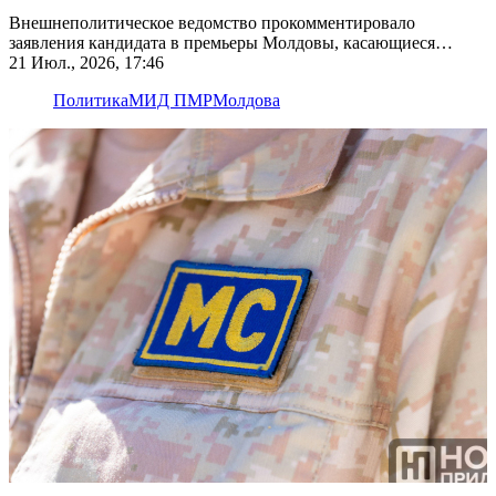
Внешнеполитическое ведомство прокомментировало
заявления кандидата в премьеры Молдовы, касающиеся
Приднестровья
21 Июл., 2026, 17:46
Политика
МИД ПМР
Молдова