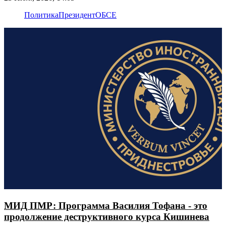
Политика
Президент
ОБСЕ
МИД ПМР: Программа Василия Тофана - это
продолжение деструктивного курса Кишинева