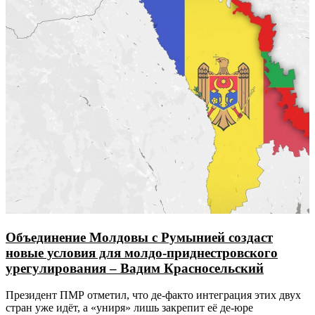
Объединение Молдовы с Румынией создаст
новые условия для молдо-приднестровского
урегулирования – Вадим Красносельский
Президент ПМР отметил, что де-факто интеграция этих двух
стран уже идёт, а «униря» лишь закрепит её де-юре