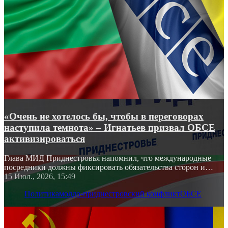
«Очень не хотелось бы, чтобы в переговорах
наступила темнота» – Игнатьев призвал ОБСЕ
активизироваться
Глава МИД Приднестровья напомнил, что международные
посредники должны фиксировать обязательства сторон и
контролировать исполнение соглашений
15 Июл., 2026, 15:49
Политика
молдо-приднестровский конфликт
ОБСЕ