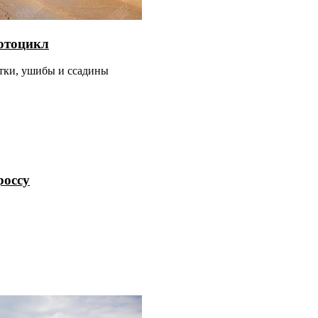
мотоцикл
атки, ушибы и ссадины
россу