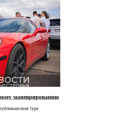
стному маневрированию
спубликанском туре