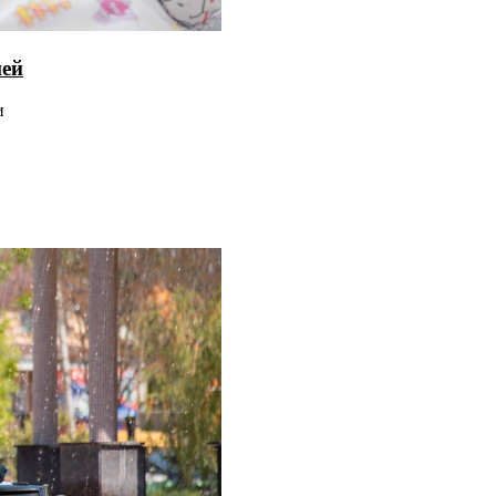
шей
и