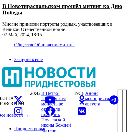
В Новотираспольском прошёл митинг ко Дню
Победы
Многие принесли портреты родных, участвовавших в
Великой Отечественной войне
07 Май, 2024, 18:15
Общество
Обновление
митинг
Загрузить ещё
20:42
В Петро-
19:18
Анонс
ЛЕНТА
Павловском
мероприятий 6
НОВОСТЕЙ
монастыре
августа
отметили
праздник
Все новости →
Почаевской
иконы Божией
Приднестровье
Матери