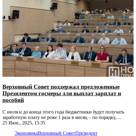
Верховный Совет поддержал предложенные
Президентом госмеры для выплат зарплат и
пособий
С июля и до конца этого года бюджетники будут получать
заработную плату не реже 1 раза в месяц – по порядку,
который установит Правительство
25 Июн., 2025, 15:35
Экономика
Верховный Совет
Президент