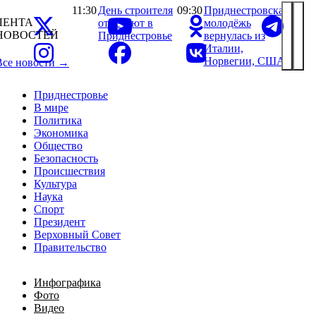
11:30
День строителя
09:30
Приднестровская
ЛЕНТА
отмечают в
молодёжь
НОВОСТЕЙ
Приднестровье
вернулась из
Италии,
Норвегии, США
Все новости →
Приднестровье
В мире
Политика
Экономика
Общество
Безопасность
Происшествия
Культура
Наука
Спорт
Президент
Верховный Совет
Правительство
Инфографика
Фото
Видео