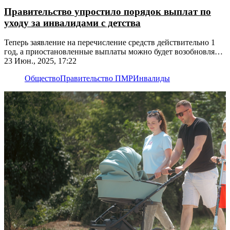
Правительство упростило порядок выплат по
уходу за инвалидами с детства
Теперь заявление на перечисление средств действительно 1
год, а приостановленные выплаты можно будет возобновлять
без потерь
23 Июн., 2025, 17:22
Общество
Правительство ПМР
Инвалиды