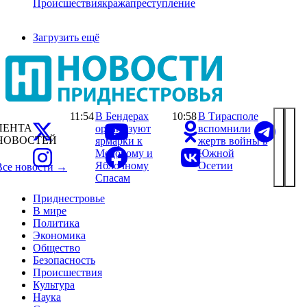
Происшествия
кража
преступление
Загрузить ещё
11:54
В Бендерах
10:58
В Тирасполе
ЛЕНТА
организуют
вспомнили
НОВОСТЕЙ
ярмарки к
жертв войны в
Медовому и
Южной
Яблочному
Осетии
Все новости →
Спасам
Приднестровье
В мире
Политика
Экономика
Общество
Безопасность
Происшествия
Культура
Наука