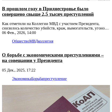
В прошлом году в Приднестровье было
совершено свыше 2,5 тысяч преступлений
Как отметили на Коллегии МВД с участием Президента,
снизилось количество убийств, краж, вымогательств, угонов и
не только
06 Фев., 2026, 14:00
Общество
МВД
коллегия
О борьбе с экономическими преступлениями –
на совещании у Президента
05 Дек., 2025, 17:22
Экономика
Борьба
преступление