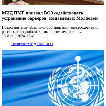
МИД ПМР призвал ВОЗ содействовать
устранению барьеров, создаваемых Молдовой
Представителям Всемирной организации здравоохранения
рассказали о проблемах с импортом лекарств и
медоборудования для приднестровского здравоохранения
13 Июн., 2024, 16:40
Политика
МИД ПМР
ВОЗ