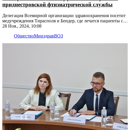
приднестровской фтизиатрической службы
Делегация Всемирной организации здравоохранения посетит
медучреждения Тирасполя и Бендер, где лечатся пациенты с
туберкулёзом
28 Ноя., 2024, 10:08
Общество
Минздрав
ВОЗ