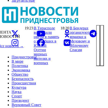
Загрузить ещё
19:23
В Тирасполе
18:20
В Бендерах
ЛЕНТА
возложили
организуют
НОВОСТЕЙ
цветы в память
ярмарки к
о погибших в
Медовому и
Южной
Яблочному
Все новости →
Осетии
Спасам
мирных
Приднестровье
жителях и
В мире
военных
Политика
Экономика
Общество
Безопасность
Происшествия
Культура
Наука
Спорт
Президент
Верховный Совет