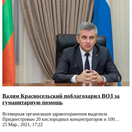
Вадим Красносельский поблагодарил ВОЗ за
гуманитарную помощь
Всемирная организация здравоохранения выделила
Приднестровью 20 кислородных концентраторов и 100
пульсоксиметров
25 Мар., 2021, 17:22