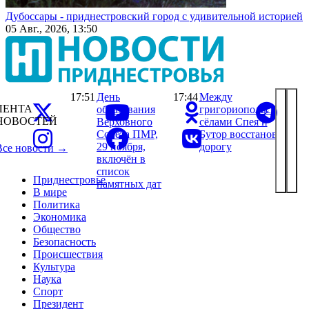
Дубоссары - приднестровский город с удивительной историей
05 Авг., 2026, 13:50
17:51
День
17:44
Между
ЛЕНТА
образования
григориопольскими
НОВОСТЕЙ
Верховного
сёлами Спея и
Совета ПМР,
Бутор восстановили
29 ноября,
дорогу
Все новости →
включён в
список
Приднестровье
памятных дат
В мире
Политика
Экономика
Общество
Безопасность
Происшествия
Культура
Наука
Спорт
Президент