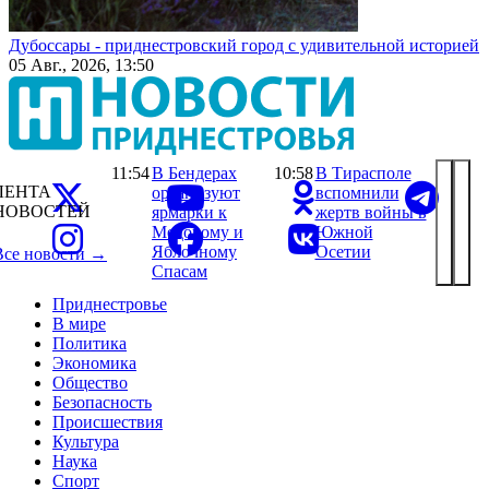
Дубоссары - приднестровский город с удивительной историей
05 Авг., 2026, 13:50
11:54
В Бендерах
10:58
В Тирасполе
ЛЕНТА
организуют
вспомнили
НОВОСТЕЙ
ярмарки к
жертв войны в
Медовому и
Южной
Яблочному
Осетии
Все новости →
Спасам
Приднестровье
В мире
Политика
Экономика
Общество
Безопасность
Происшествия
Культура
Наука
Спорт