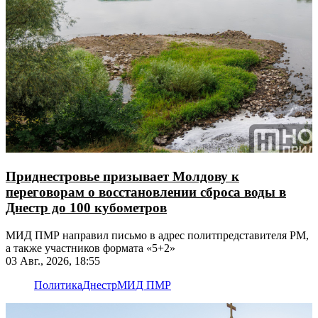
Приднестровье призывает Молдову к
переговорам о восстановлении сброса воды в
Днестр до 100 кубометров
МИД ПМР направил письмо в адрес политпредставителя РМ,
а также участников формата «5+2»
03 Авг., 2026, 18:55
Политика
Днестр
МИД ПМР