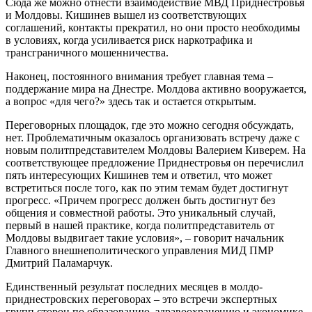
Сюда же можно отнести взаимодействие МВД Приднестровья
и Молдовы. Кишинев вышел из соответствующих
соглашений, контакты прекратил, но они просто необходимы
в условиях, когда усиливается риск наркотрафика и
трансграничного мошенничества.
Наконец, постоянного внимания требует главная тема –
поддержание мира на Днестре. Молдова активно вооружается,
а вопрос «для чего?» здесь так и остается открытым.
Переговорных площадок, где это можно сегодня обсуждать,
нет. Проблематичным оказалось организовать встречу даже с
новым политпредставителем Молдовы Валерием Киверем. На
соответствующее предложение Приднестровья он перечислил
пять интересующих Кишинев тем и ответил, что может
встретиться после того, как по этим темам будет достигнут
прогресс. «Причем прогресс должен быть достигнут без
общения и совместной работы. Это уникальный случай,
первый в нашей практике, когда политпредставитель от
Молдовы выдвигает такие условия», – говорит начальник
Главного внешнеполитического управления МИД ПМР
Дмитрий Паламарчук.
Единственный результат последних месяцев в молдо-
приднестровских переговорах – это встречи экспертных
групп сторон по образованию, здравоохранению и экономике,