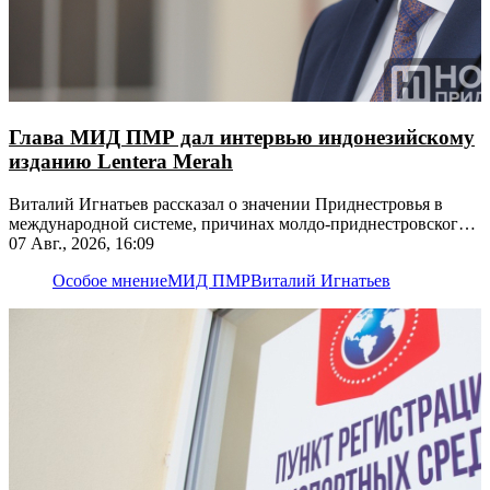
Глава МИД ПМР дал интервью индонезийскому
изданию Lentera Merah
Виталий Игнатьев рассказал о значении Приднестровья в
международной системе, причинах молдо-приднестровского
конфликта, экономической модели и будущем республики
07 Авг., 2026, 16:09
Особое мнение
МИД ПМР
Виталий Игнатьев