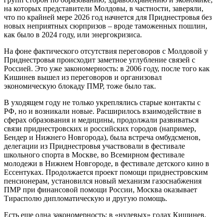
на которых представители Молдовы, в частности, заверяли,
что по крайней мере 2026 год начнется для Приднестровья без
новых неприятных сюрпризов – вроде таможенных пошлин,
как было в 2024 году, или энергокризиса.
На фоне фактического отсутствия переговоров с Молдовой у
Приднестровья происходит заметное углубление связей с
Россией. Это уже закономерность: в 2006 году, после того как
Кишинев вышел из переговоров и организовал
экономическую блокаду ПМР, тоже было так.
В уходящем году не только укреплялись старые контакты с
РФ, но и возникали новые. Расширилось взаимодействие в
сферах образования и медицины, продолжали развиваться
связи приднестровских и российских городов (например,
Бендер и Нижнего Новгорода), была встреча омбудсменов,
делегации из Приднестровья участвовали в фестивале
школьного спорта в Москве, во Всемирном фестивале
молодежи в Нижнем Новгороде, в фестивале детского кино в
Ессентуках. Продолжается проект помощи приднестровским
пенсионерам, установился новый механизм газоснабжения
ПМР при финансовой помощи России, Москва оказывает
Тирасполю дипломатическую и другую помощь.
Есть еще одна закономерность: в «нулевых» годах Кишинев,