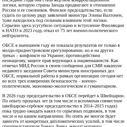
логики, которую страны Запада продвигают в отношении
России и ее союзников. Финское председательство, если
судить по целому ряду заявлений министра Элины Валтонен,
тоже находилось под сильным влиянием этой логики.
Серьезно здесь усугубило ситуацию и вступление Финляндии
в НАТО в 2023 году, отказ от 75 лет военно-политического
нейтралитета.
ОБСЕ в нынешнем году не показала результатов не только в
молдо-приднестровском урегулировании, но и на других
треках – конфликте на Украине, противодействии
неонацизму, защите прав верующих и нацменьшинств. Как
отмечал МИД России в своем сообщении для СМИ накануне
недавнего заседания Совета министров иностранных дел
ОБСЕ, нормальной работы в рамках организации сегодня нет
во всех трех измерениях безопасности – военно-
политическом, экономико-экологическом и гуманитарном.
В 2026 году председательство в ОБСЕ перейдет к Швейцарии.
По опыту прошлых лет (в том числе и вспоминая совместное
швейцарско-сербское председательство в 2014–2015 годах)
пока трудно ожидать каких-то серьезных подвижек, в том
числе и на нашем направлении. Но опять же многое будет
зависеть от конкретных дипломатических усилий, в том числе
спецпредставителя Томаса Ленка, мандат которого