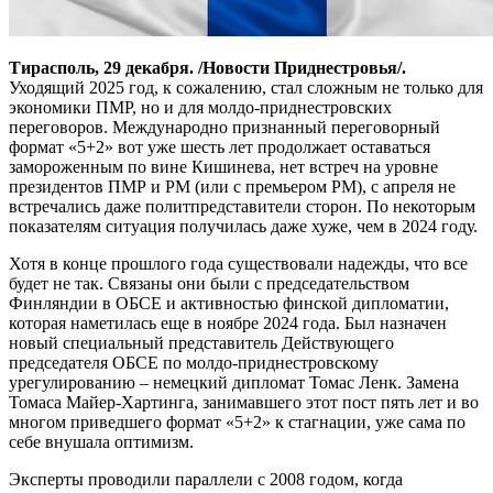
Тирасполь, 29 декабря. /Новости Приднестровья/.
Уходящий 2025 год, к сожалению, стал сложным не только для
экономики ПМР, но и для молдо-приднестровских
переговоров. Международно признанный переговорный
формат «5+2» вот уже шесть лет продолжает оставаться
замороженным по вине Кишинева, нет встреч на уровне
президентов ПМР и РМ (или с премьером РМ), с апреля не
встречались даже политпредставители сторон. По некоторым
показателям ситуация получилась даже хуже, чем в 2024 году.
Хотя в конце прошлого года существовали надежды, что все
будет не так. Связаны они были с председательством
Финляндии в ОБСЕ и активностью финской дипломатии,
которая наметилась еще в ноябре 2024 года. Был назначен
новый специальный представитель Действующего
председателя ОБСЕ по молдо-приднестровскому
урегулированию – немецкий дипломат Томас Ленк. Замена
Томаса Майер-Хартинга, занимавшего этот пост пять лет и во
многом приведшего формат «5+2» к стагнации, уже сама по
себе внушала оптимизм.
Эксперты проводили параллели с 2008 годом, когда