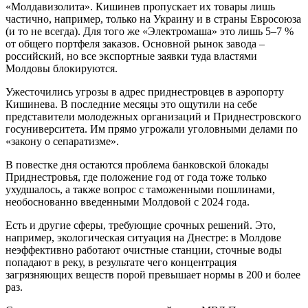
«Молдавизолита». Кишинев пропускает их товары лишь
частично, например, только на Украину и в страны Евросоюза
(и то не всегда). Для того же «Электромаша» это лишь 5–7 %
от общего портфеля заказов. Основной рынок завода –
российский, но все экспортные заявки туда властями
Молдовы блокируются.
Ужесточились угрозы в адрес приднестровцев в аэропорту
Кишинева. В последние месяцы это ощутили на себе
представители молодежных организаций и Приднестровского
госуниверситета. Им прямо угрожали уголовными делами по
«закону о сепаратизме».
В повестке дня остаются проблема банковской блокады
Приднестровья, где положение год от года тоже только
ухудшалось, а также вопрос с таможенными пошлинами,
необоснованно введенными Молдовой с 2024 года.
Есть и другие сферы, требующие срочных решений. Это,
например, экологическая ситуация на Днестре: в Молдове
неэффективно работают очистные станции, сточные воды
попадают в реку, в результате чего концентрация
загрязняющих веществ порой превышает нормы в 200 и более
раз.