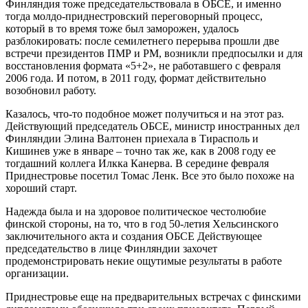
Финляндия тоже председательствовала в ОБСЕ, и именно
тогда молдо-приднестровский переговорный процесс,
который в то время тоже был заморожен, удалось
разблокировать: после семилетнего перерыва прошли две
встречи президентов ПМР и РМ, возникли предпосылки и для
восстановления формата «5+2», не работавшего с февраля
2006 года. И потом, в 2011 году, формат действительно
возобновил работу.
Казалось, что-то подобное может получиться и на этот раз.
Действующий председатель ОБСЕ, министр иностранных дел
Финляндии Элина Валтонен приехала в Тирасполь и
Кишинев уже в январе – точно так же, как в 2008 году ее
тогдашний коллега Илкка Канерва. В середине февраля
Приднестровье посетил Томас Ленк. Все это было похоже на
хороший старт.
Надежда была и на здоровое политическое честолюбие
финской стороны, на то, что в год 50-летия Хельсинского
заключительного акта и создания ОБСЕ Действующее
председательство в лице Финляндии захочет
продемонстрировать некие ощутимые результаты в работе
организации.
Приднестровье еще на предварительных встречах с финскими