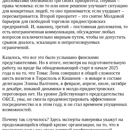
дипломатами обозначило три своих приоритета. Первый –
права человека: если то или иное решение улучшает ситуацию
для конкретных людей, то оно принимается; если ухудшает –
пересматривается. Второй приоритет – это снятие Молдовой
барьеров для свободной торговли приднестровских
предприятий. И, наконец, третий – постоянная дипломатия, то
есть неограниченная коммуникация, обсуждение любых
вопросов исключительно мирным путем, чтобы не допустить
срывов диалога, эскалации и непрогнозируемых
ограничений.
Казалось, что все это было услышано финскими
представителями. Но в итоге, несмотря на подготовительную
работу, на вроде бы обнадеживающий старт в начале 2025
года и на то, что Томас Ленк совершил в общей сложности
шесть визитов в Тирасполь и Кишинев – в январе в составе
делегации Элины Валтонен, в феврале, апреле, июле, октябре
и декабре, никакой динамики в молдо-приднестровских
переговорах нет. На уровне Действующего председательства
ОБСЕ, увы, не смогла продемонстрировать эффективное
посредничество и в этом году, и он стал временем упущенных
возможностей.
Почему так случилось? Здесь эксперты наверняка укажут на
продолжающийся общий кризис организации, на то, что в
последние годы она стала жертвой конфронтационной