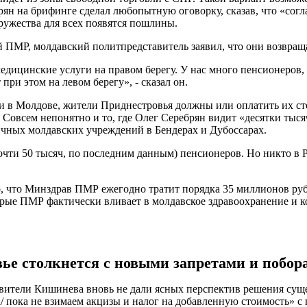
ян на брифинге сделал любопытную оговорку, сказав, что «согл
дружества для всех появятся пошлины.
 ПМР, молдавский политпредставитель заявил, что они возвращ
ицинские услуги на правом берегу. У нас много пенсионеров, х
т при этом на левом берегу», - сказал он.
и в Молдове, жители Приднестровья должны или оплатить их сто
 Совсем непонятно и то, где Олег Серебрян видит «десятки тыс
ичных молдавских учреждений в Бендерах и Дубоссарах.
почти 50 тысяч, по последним данным) пенсионеров. Но никто в
то, что Минздрав ПМР ежегодно тратит порядка 35 миллионов ру
орые ПМР фактически вливает в молдавское здравоохранение и к
ье столкнется с новыми запретами и побор
авители Кишинева вновь не дали ясных перспектив решения суще
/ пока не взимаем акцизы и налог на добавленную стоимость» с