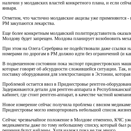
наличии у молдавских властей конкретного плана, и если сейч
января.
Отметим, что частично молдавские акцизы уже применяются - 
РМ закупаются лекарства.
Еще более конкретным молдавский политпредставитель оказался
Молдову будет запрещен. Молдова планирует возобновить механ
При этом на Олега Серебряна не подействовали даже ссылки н
номерами по дорогам в РМ должно идти без ограничений (и ка
В подвешенном состоянии пока экспорт приднестровских маши
которые говорят об абсурдности сложившейся ситуации. Так, 
поставку оборудования для электростанции в Эстонии, которая 
Проблемой остается ввоз в Приднестровье рентген-оборудовани
Задерживаются детали для рентген-аппарата в Республиканско
кабинет, где стоит рентген-аппарат, в качестве частной компа
Новое измерение сейчас получила проблема с ввозом медикаме
Приднестровье могло импортировать небольшой список жизненн
Сейчас чрезвычайное положение в Молдове отменено, КЧС уже 
медикаменты даже по тому небольшому списку, который был рань
решения будут найдены. Хотя надежд пока не так много.