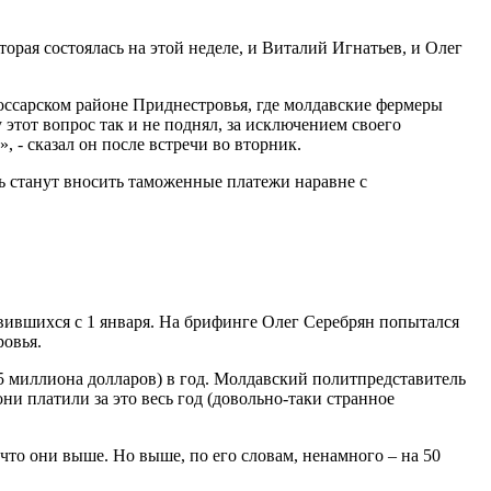
рая состоялась на этой неделе, и Виталий Игнатьев, и Олег
боссарском районе Приднестровья, где молдавские фермеры
этот вопрос так и не поднял, за исключением своего
, - сказал он после встречи во вторник.
рь станут вносить таможенные платежи наравне с
вившихся с 1 января. На брифинге Олег Серебрян попытался
ровья.
5 миллиона долларов) в год. Молдавский политпредставитель
ни платили за это весь год (довольно-таки странное
то они выше. Но выше, по его словам, ненамного – на 50