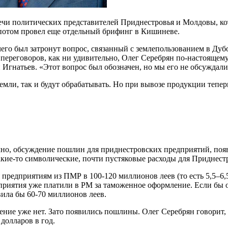
ечи политических представителей Приднестровья и Молдовы, кото
 потом провел еще отдельный брифинг в Кишиневе.
чего был затронут вопрос, связанный с землепользованием в Ду
переговоров, как ни удивительно, Олег Серебрян по-настоящему 
Игнатьев. «Этот вопрос был обозначен, но мы его не обсуждали»
емли, так и будут обрабатывать. Но при вывозе продукции тепе
чно, обсуждение пошлин для приднестровских предприятий, поя
какие-то символические, почти пустяковые расходы для Приднест
предприятиям из ПМР в 100-120 миллионов леев (то есть 5,5–6,
дприятия уже платили в РМ за таможенное оформление. Если бы о
авила бы 60-70 миллионов леев.
ие уже нет. Зато появились пошлины. Олег Серебрян говорит, ч
 долларов в год.