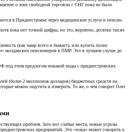
ашение о зоне свободной торговли с СНГ пока не было
аются в Приднестровье через медицинские услуги и пенсии.
отя пока нет точной цифры, но это, вероятно, десятки тысяч
имость (как чаще всего и бывает), или купить полис
яч» молдавских пенсионеров в ПМР. Это в лучшем случае до
 РФ под этим предлогом никакой мзды с приднестровских
блей (более 2 миллионов долларов) бюджетных средств на
оторые можно ощутить и измерить. То же, о чем говорит Олег
ами
ствующих проблем. Зато вот слабые места, новые угрозы
 приднестровских предприятий. Это «пока» может говорить о