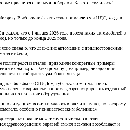
ровье проснется с новыми поборами. Как это случилось 1
 Молдову. Выборочно фактически применяется и НДС, когда в
сказал, что с 1 января 2026 года проезд таких автомобилей в
), но только до конца 2025 года.
м ясно сказано, что движение автомашин с приднестровскими
огда не было).
е политпредставителей, приводили конкретные примеры,
шении на экспорт. «Электромашу», например, не одобрили
ешения, не собирается уже более месяца.
онд для борьбы со СПИДом, туберкулезом и малярией.
е-то нелепые варианты: например, зарегистрировать отдельный
ацию на использование оборудования.
ным ситуациям все-таки удалось включить пункт, по которому
помогало, особенно приднестровским больницам.
днестровье пока не может самостоятельно ввозить
тся здравоохранения, здравый смысл все-таки возобладает и