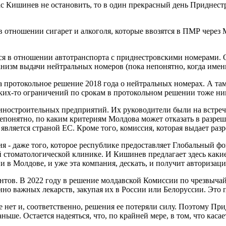
ас Кишинев не остановить, то в один прекрасный день Приднест
в отношении сигарет и алкоголя, которые ввозятся в ПМР через
 в отношении автотранспорта с приднестровскими номерами. Он 
изм выдачи нейтральных номеров (пока непонятно, когда именно
а протокольное решение 2018 года о нейтральных номерах. А та
ких-то ограничений по срокам в протокольном решении тоже ник
ностроительных предприятий. Их руководители были на встреч
непонятно, по каким критериям Молдова может отказать в разре
является страной ЕС. Кроме того, комиссия, которая выдает разр
я - даже того, которое республике предоставляет Глобальный ф
й стоматологической клинике. И Кишинев предлагает здесь каки
нии в Молдове, и уже эта компания, дескать, и получит авториз
нтов. В 2022 году в решение молдавской Комиссии по чрезвычай
о важных лекарств, закупая их в России или Белоруссии. Это 
нет и, соответственно, решения ее потеряли силу. Поэтому При
ше. Остается надеяться, что, по крайней мере, в том, что касае