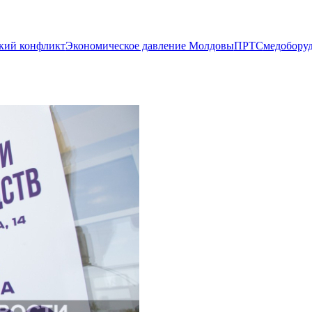
кий конфликт
Экономическое давление Молдовы
ПРТС
медобору