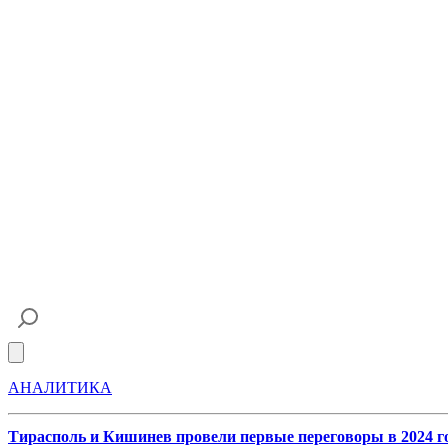
Open main menu
АНАЛИТИКА
Тирасполь и Кишинев провели первые переговоры в 2024 го