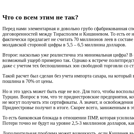
Что со всем этим не так?
Перед нами элементарная и довольно грубо сфабрикованная спе
договоренностей между Тирасполем и Кишиневом. То есть ее не
фактически предлагает не считать 70 миллионов леев в состав
молдавской стороной цифры в 5,5 – 6,5 миллиона долларов.
Второе: насколько уже реалистична эта минимальная цифра? В
возможный ущерб примерно так. Однако к встрече политпредс
даже с учетом тех беспошлинных зон свободной торговли со с
Такой расчет был сделан без учета импорта сахара, на который
пошлина в 70% от цены.
Но и это здесь может быть еще не все. Для того, чтобы воспо
Турции. Вопрос в том, что те приднестровские предприятия, к
не могут получить эти сертификаты. А значит, и освобождения 
Приднестровье получит в итоге. Скорее всего, заниженным в э
То есть банковская блокада в отношении ПМР, которая усилила
Потери точно не будут на уровне 2,5-3 миллионов долларов, ка
Дополнительная проблема может возникнуть, если Кишинев в