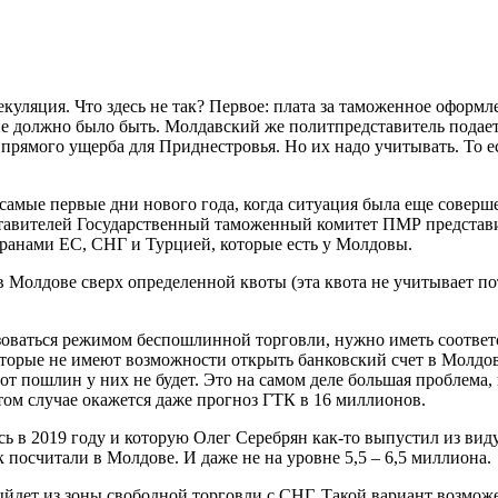
куляция. Что здесь не так? Первое: плата за таможенное оформ
 должно было быть. Молдавский же политпредставитель подает де
е прямого ущерба для Приднестровья. Но их надо учитывать. То
 самые первые дни нового года, когда ситуация была еще совер
тавителей Государственный таможенный комитет ПМР представил
транами ЕС, СНГ и Турцией, которые есть у Молдовы.
 в Молдове сверх определенной квоты (эта квота не учитывает п
льзоваться режимом беспошлинной торговли, нужно иметь соотве
оторые не имеют возможности открыть банковский счет в Молдов
от пошлин у них не будет. Это на самом деле большая проблема,
том случае окажется даже прогноз ГТК в 16 миллионов.
сь в 2019 году и которую Олег Серебрян как-то выпустил из ви
к посчитали в Молдове. И даже не на уровне 5,5 – 6,5 миллиона.
ыйдет из зоны свободной торговли с СНГ. Такой вариант возм