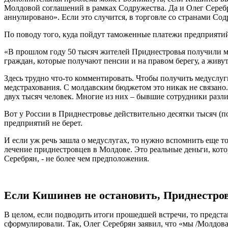
Молдовой соглашений в рамках Содружества. Да и Олег Серебр
аннулировано». Если это случится, в торговле со странами Со
По поводу того, куда пойдут таможенные платежи предприятий
«В прошлом году 50 тысяч жителей Приднестровья получили мед
граждан, которые получают пенсии и на правом берегу, а живу
Здесь трудно что-то комментировать. Чтобы получить медуслуг
медстрахования. С молдавским бюджетом это никак не связано.
двух тысяч человек. Многие из них – бывшие сотрудники разл
Вот у России в Приднестровье действительно десятки тысяч (
предприятий не берет.
И если уж речь зашла о медуслугах, то нужно вспомнить еще 
лечение приднестровцев в Молдове. Это реальные деньги, кот
Серебрян, - не более чем предположения.
Если Кишинев не остановить, Приднестров
В целом, если подводить итоги прошедшей встречи, то предст
сформулировали. Так, Олег Серебрян заявил, что «мы /Молдова