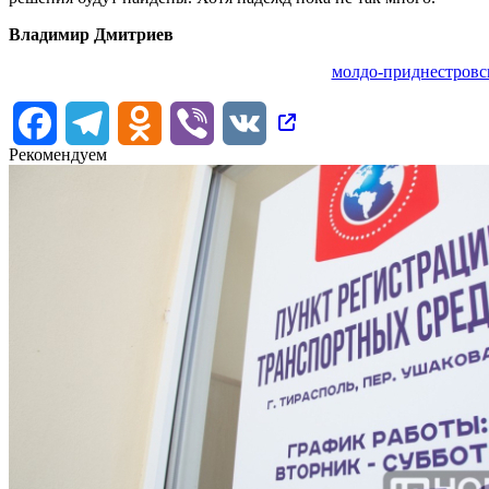
Владимир Дмитриев
молдо-приднестровс
Facebook
Telegram
Odnoklassniki
Viber
VK
Рекомендуем