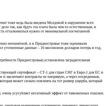
ление тоже ведь была введена Молдовой в нарушение всех
ло так, как будто эта плата была чем-то естественным, и
 есть отталкиваться нужно от минимальной посчитанной
шенно непонятной, и в Приднестровье тоже оценивали
 уточненные данные – 16 миллионов долларов потерь в год,
отребности Приднестровья) установлена заградительная
тствующий сертификат – СТ-1 для стран СНГ и Евро-1 для ЕС и
е и заключают контракты не напрямую, а через посредников,
 которая может сильно повлиять на тот размер ущерба, который
ду, очень усугубляет негативный эффект от таможенных пошлин.
ожен, учитывая нынешнюю ускоренную динамику денонсации