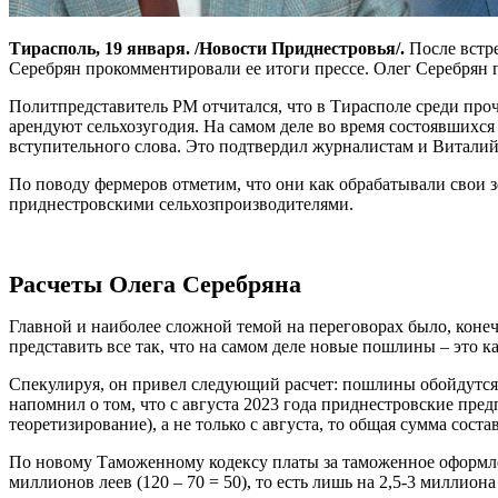
Тирасполь, 19 января. /Новости Приднестровья/.
После встр
Серебрян прокомментировали ее итоги прессе. Олег Серебрян
Политпредставитель РМ отчитался, что в Тирасполе среди про
арендуют сельхозугодия. На самом деле во время состоявшихся 
вступительного слова. Это подтвердил журналистам и Виталий 
По поводу фермеров отметим, что они как обрабатывали свои з
приднестровскими сельхозпроизводителями.
Расчеты Олега Серебряна
Главной и наиболее сложной темой на переговорах было, коне
представить все так, что на самом деле новые пошлины – это 
Спекулируя, он привел следующий расчет: пошлины обойдутся 
напомнил о том, что с августа 2023 года приднестровские пре
теоретизирование), а не только с августа, то общая сумма сост
По новому Таможенному кодексу платы за таможенное оформлен
миллионов леев (120 – 70 = 50), то есть лишь на 2,5-3 миллиона