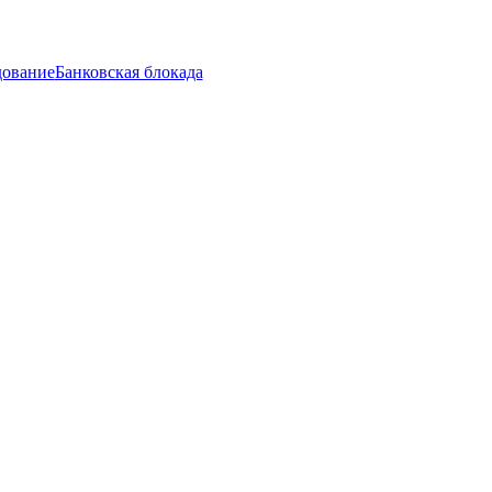
дование
Банковская блокада