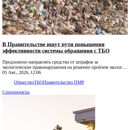
В Правительстве ищут пути повышения
эффективности системы обращения с ТБО
Предложено направлять средства от штрафов за
экологические правонарушения на решение проблем экологии
на этих территориях
05 Авг., 2026, 12:06
Общество
ТБО
Правительство ПМР
Спецпроекты