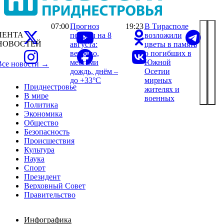
07:00
Прогноз
19:23
В Тирасполе
ЛЕНТА
погоды на 8
возложили
НОВОСТЕЙ
августа:
цветы в память
ветрено,
о погибших в
местами
Южной
Все новости →
дождь, днём –
Осетии
до +33°С
мирных
Приднестровье
жителях и
В мире
военных
Политика
Экономика
Общество
Безопасность
Происшествия
Культура
Наука
Спорт
Президент
Верховный Совет
Правительство
Инфографика