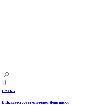
Open main menu
НАУКА
В Приднестровье отмечают День науки