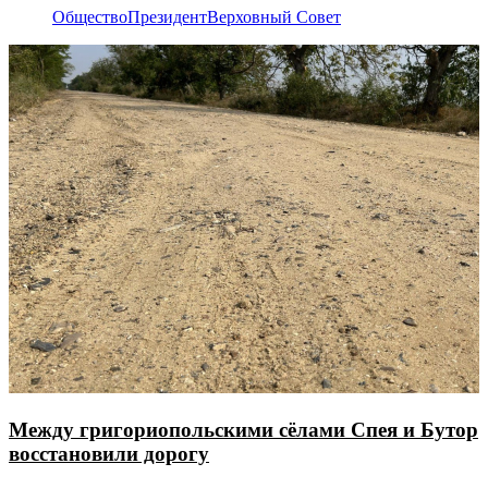
Общество
Президент
Верховный Совет
Между григориопольскими сёлами Спея и Бутор
восстановили дорогу