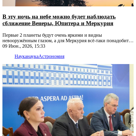
В эту ночь на небе можно будет наблюдать
сближение Венеры, Юпитера и Меркурия
Первые 2 планеты будут очень яркими и видны
невооружённым глазом, а для Меркурия всё-таки понадобится
бинокль
09 Июн., 2026, 15:33
Наука
наука
Астрономия