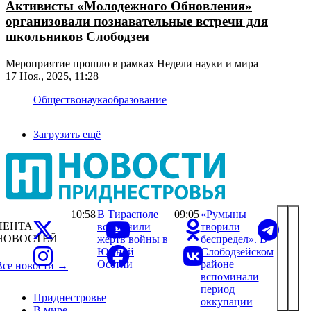
Активисты «Молодежного Обновления»
организовали познавательные встречи для
школьников Слободзеи
Мероприятие прошло в рамках Недели науки и мира
17 Ноя., 2025, 11:28
Общество
наука
образование
Загрузить ещё
10:58
В Тирасполе
09:05
«Румыны
ЛЕНТА
вспомнили
творили
НОВОСТЕЙ
жертв войны в
беспредел». В
Южной
Слободзейском
Осетии
районе
Все новости →
вспоминали
период
Приднестровье
оккупации
В мире