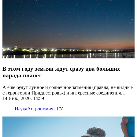
В этом году землян ждут сразу два больших
парада планет
А ещё будут лунное и солнечное затмения (правда, не видные
с территории Приднестровья) и интересные соединения
небесных тел
14 Янв., 2026, 14:59
Наука
Астрономия
ПГУ