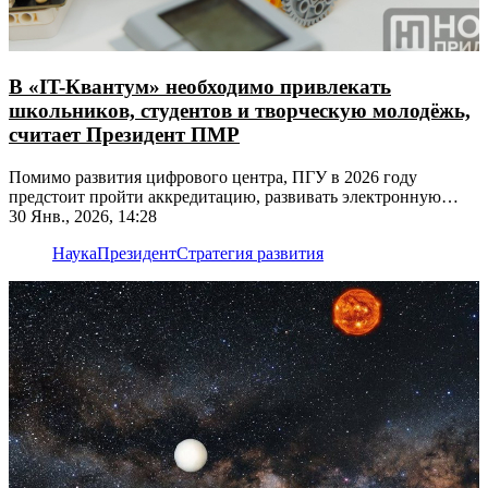
В «IT-Квантум» необходимо привлекать
школьников, студентов и творческую молодёжь,
считает Президент ПМР
Помимо развития цифрового центра, ПГУ в 2026 году
предстоит пройти аккредитацию, развивать электронную
среду и укрепить научные связи
30 Янв., 2026, 14:28
Наука
Президент
Стратегия развития