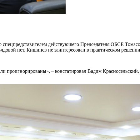
со спецпредставителем действующего Председателя ОБСЕ Тома
Молдовой нет. Кишинев не заинтересован в практическом решени
были проигнорированы», – констатировал Вадим Красносельский