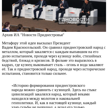
Архив ИА "Новости Приднестровья"
Метафору этой идеи высказал Президент
Вадим
Красносельск
ий
. Он сравнил приднестровский народ с
металлом, который закаляется с каждым выпавшим на его
долю испытанием, проходя через кузницу войн, стихийных
бедствий, блокад и кризисов.
В фильме это выразилось в
кадрах, где кузнец выковывает сталь – огонь и вода закаляют
её. Так и приднестровской народ, проходя через исторические
испытания, становится только сильнее.
«Историю формирования приднестровского
народа можно сравнить с кузницей. Здесь на стыке
цивилизаций закалялся народ, который веками
находился между молотом и наковальней
геополитики. И, как в настоящей кузнице, каждый
удар судьбы не разрушал, а делал его только