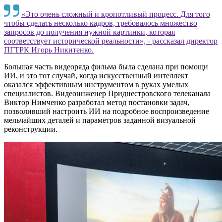
«Это очень сложный и кропотливый процесс. Для того
чтобы сделать несколько кадров, требовалось множество
запросов до получения нужной картинки, которая
соответствует исторической реальности», - рассказал директор
ПГТРК Игорь Никитенко.
Большая часть видеоряда фильма была сделана при помощи
ИИ, и это тот случай, когда искусственный интеллект
оказался эффективным инструментом в руках умелых
специалистов. Видеоинженер Приднестровского телеканала
Виктор Нимченко разработал метод постановки задач,
позволивший настроить ИИ на подробное воспроизведение
мельчайших деталей и параметров заданной визуальной
реконструкции.