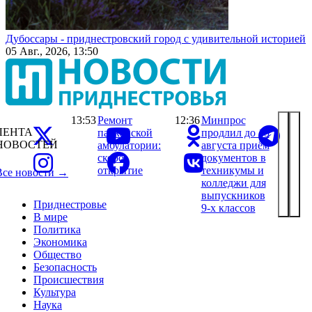
Дубоссары - приднестровский город с удивительной историей
05 Авг., 2026, 13:50
13:53
Ремонт
12:36
Минпрос
ЛЕНТА
парканской
продлил до 15
НОВОСТЕЙ
амбулатории:
августа приём
скоро
документов в
открытие
техникумы и
Все новости →
колледжи для
выпускников
Приднестровье
9-х классов
В мире
Политика
Экономика
Общество
Безопасность
Происшествия
Культура
Наука