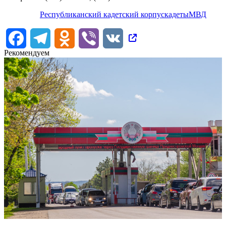
Республиканский кадетский корпус
кадеты
МВД
Facebook
Telegram
Odnoklassniki
Viber
VK
Рекомендуем