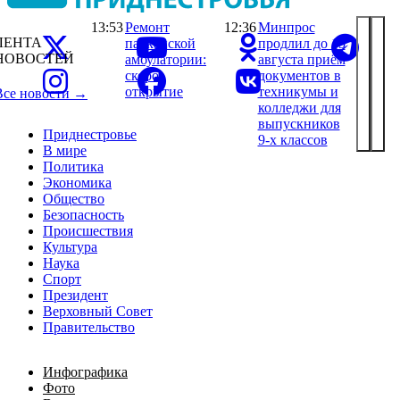
13:53
Ремонт
12:36
Минпрос
ЛЕНТА
парканской
продлил до 15
НОВОСТЕЙ
амбулатории:
августа приём
скоро
документов в
открытие
техникумы и
Все новости →
колледжи для
выпускников
Приднестровье
9-х классов
В мире
Политика
Экономика
Общество
Безопасность
Происшествия
Культура
Наука
Спорт
Президент
Верховный Совет
Правительство
Инфографика
Фото