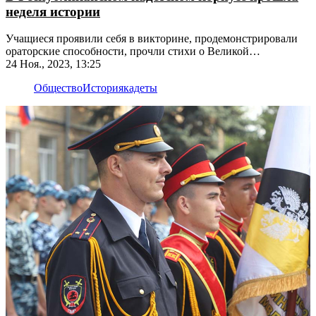
неделя истории
Учащиеся проявили себя в викторине, продемонстрировали
ораторские способности, прочли стихи о Великой
Отечественной войне
24 Ноя., 2023, 13:25
Общество
История
кадеты