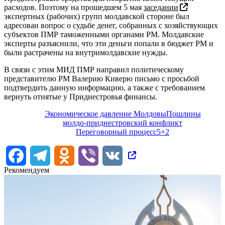
расходов. Поэтому на прошедшем 5 мая
заседании
экспертных (рабочих) групп молдавской стороне был
адресован вопрос о судьбе денег, собранных с хозяйствующих
субъектов ПМР таможенными органами РМ. Молдавские
эксперты разъяснили, что эти деньги попали в бюджет РМ и
были растрачены на внутримолдавские нужды.
В связи с этим МИД ПМР направил политическому
представителю РМ Валерию Киверю письмо с просьбой
подтвердить данную информацию, а также с требованием
вернуть отнятые у Приднестровья финансы.
Экономическое давление Молдовы
Пошлины
молдо-приднестровский конфликт
Переговорный процесс
5+2
Facebook
Telegram
Odnoklassniki
Viber
VK
Рекомендуем