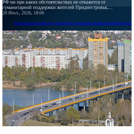
РФ ни при каких обстоятельствах не откажется от
гуманитарной поддержки жителей Приднестровья,
подчеркнул посол России
28 Июл., 2026, 18:06
Безопасность
молдо-приднестровский конфликт
миротвор