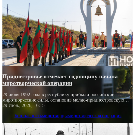
Приднестровье отмечает годовщину начала
миротворческой операции
29 июля 1992 года в республику прибыли российские
миротворческие силы, остановив молдо-приднестровскую
войну
29 Июл., 2026, 16:15
Безопасность
миротворцы
миротворческая операция