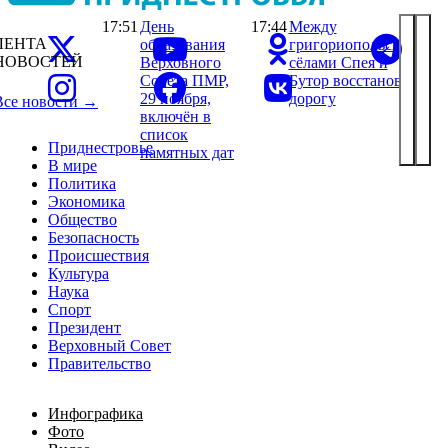
17:51
День
17:44
Между
ЛЕНТА
образования
григориопольскими
НОВОСТЕЙ
Верховного
сёлами Спея и
Совета ПМР,
Бутор восстановили
29 ноября,
дорогу
Все новости →
включён в
список
Приднестровье
памятных дат
В мире
Политика
Экономика
Общество
Безопасность
Происшествия
Культура
Наука
Спорт
Президент
Верховный Совет
Правительство
Инфографика
Фото