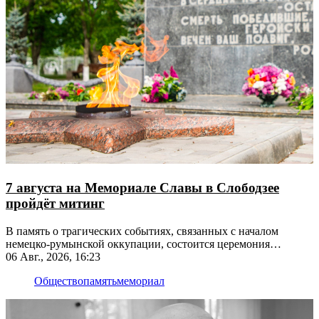
7 августа на Мемориале Славы в Слободзее
пройдёт митинг
В память о трагических событиях, связанных с началом
немецко-румынской оккупации, состоится церемония
возложения цветов
06 Авг., 2026, 16:23
Общество
память
мемориал