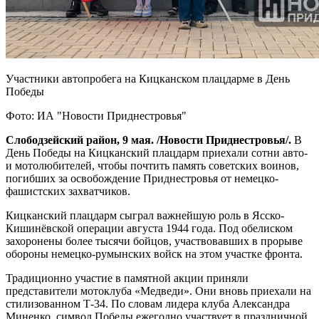
Участники автопробега на Кицканском плацдарме в День
Победы
Фото: ИА "Новости Приднестровья"
Слободзейский район, 9 мая. /Новости Приднестровья/.
В
День Победы на Кицканский плацдарм приехали сотни авто-
и мотолюбителей, чтобы почтить память советских воинов,
погибших за освобождение Приднестровья от немецко-
фашистских захватчиков.
Кицканский плацдарм сыграл важнейшую роль в Ясско-
Кишинёвской операции августа 1944 года. Под обелиском
захоронены более тысячи бойцов, участвовавших в прорыве
обороны немецко-румынских войск на этом участке фронта.
Традиционно участие в памятной акции приняли
представители мотоклуба «Медведи». Они вновь приехали на
стилизованном Т-34. По словам лидера клуба Александра
Миненко, символ Победы ежегодно участвует в праздничной