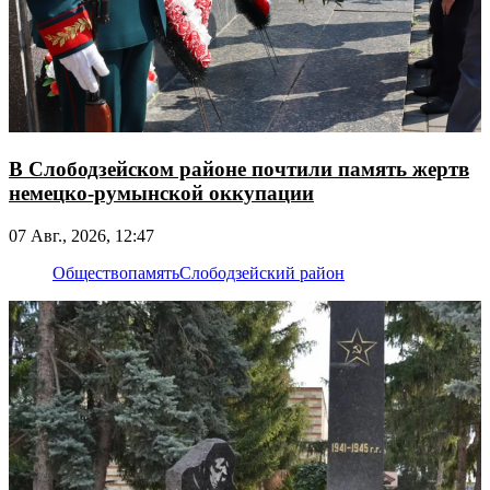
В Слободзейском районе почтили память жертв
немецко-румынской оккупации
07 Авг., 2026, 12:47
Общество
память
Слободзейский район