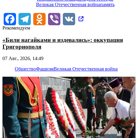
Великая Отечественная война
память
Facebook
Telegram
Odnoklassniki
Viber
VK
Рекомендуем
«Били нагайками и издевались»: оккупация
Григориополя
07 Авг., 2026, 14:49
Общество
Фашизм
Великая Отечественная война