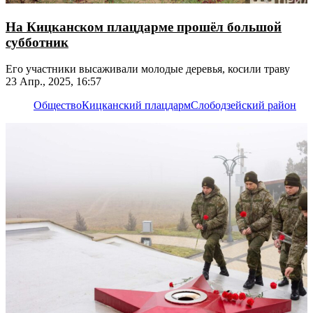
На Кицканском плацдарме прошёл большой
субботник
Его участники высаживали молодые деревья, косили траву
23 Апр., 2025, 16:57
Общество
Кицканский плацдарм
Слободзейский район