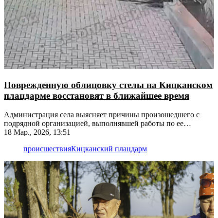
Поврежденную облицовку стелы на Кицканском
плацдарме восстановят в ближайшее время
Администрация села выясняет причины произошедшего с
подрядной организацией, выполнявшей работы по ее
строительству
18 Мар., 2026, 13:51
происшествия
Кицканский плацдарм