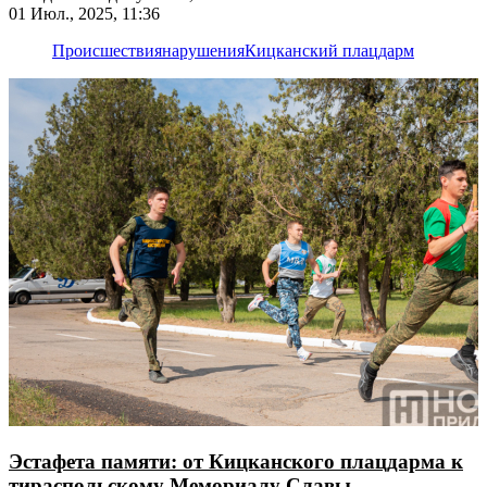
01 Июл., 2025, 11:36
Происшествия
нарушения
Кицканский плацдарм
Эстафета памяти: от Кицканского плацдарма к
тираспольскому Мемориалу Славы