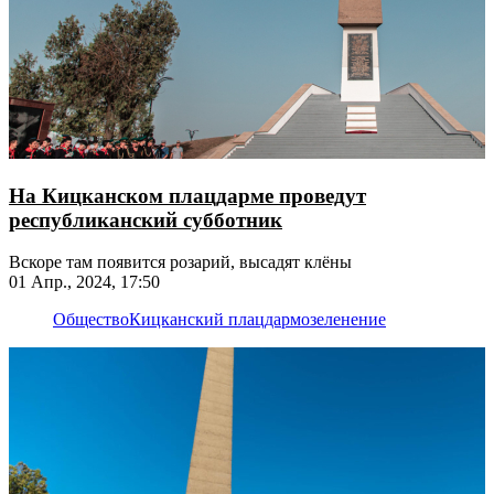
На Кицканском плацдарме проведут
республиканский субботник
Вскоре там появится розарий, высадят клёны
01 Апр., 2024, 17:50
Общество
Кицканский плацдарм
озеленение