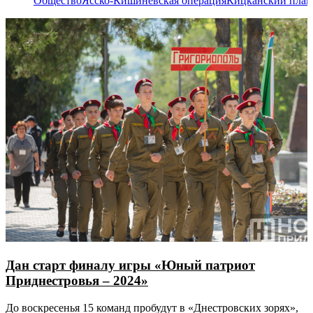
Общество
Ясско-Кишиневская операция
Кицканский плац
Дан старт финалу игры «Юный патриот
Приднестровья – 2024»
До воскресенья 15 команд пробудут в «Днестровских зорях»,