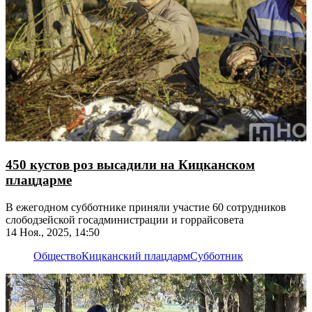
450 кустов роз высадили на Кицканском
плацдарме
В ежегодном субботнике приняли участие 60 сотрудников
слободзейской госадминистрации и горрайсовета
14 Ноя., 2025, 14:50
Общество
Кицканский плацдарм
Субботник