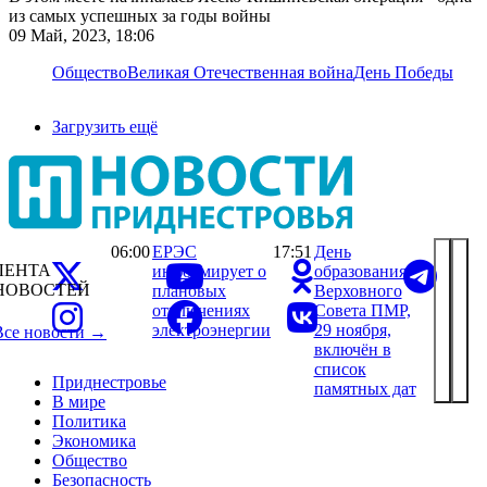
из самых успешных за годы войны
09 Май, 2023, 18:06
Общество
Великая Отечественная война
День Победы
Загрузить ещё
06:00
ЕРЭС
17:51
День
ЛЕНТА
информирует о
образования
НОВОСТЕЙ
плановых
Верховного
отключениях
Совета ПМР,
электроэнергии
29 ноября,
Все новости →
включён в
список
Приднестровье
памятных дат
В мире
Политика
Экономика
Общество
Безопасность