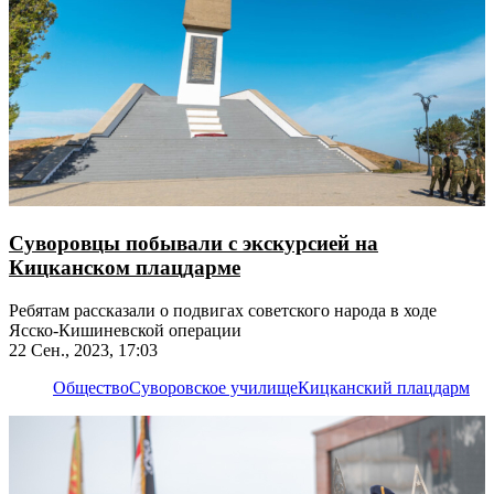
Суворовцы побывали с экскурсией на
Кицканском плацдарме
Ребятам рассказали о подвигах советского народа в ходе
Ясско-Кишиневской операции
22 Сен., 2023, 17:03
Общество
Суворовское училище
Кицканский плацдарм