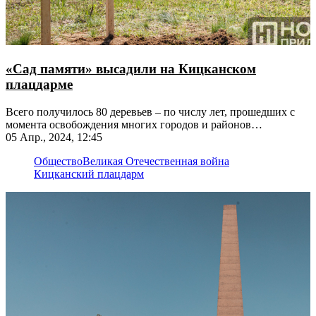
«Сад памяти» высадили на Кицканском
плацдарме
Всего получилось 80 деревьев – по числу лет, прошедших с
момента освобождения многих городов и районов
Приднестровья
05 Апр., 2024, 12:45
Общество
Великая Отечественная война
Кицканский плацдарм