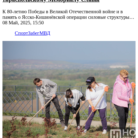
К 80-летию Победы в Великой Отечественной войне и в
память о Ясско-Кишинёвской операции силовые структуры
провели легкоатлетический забег
08 Май, 2025, 15:50
Спорт
Забег
МВД