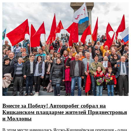
Вместе за Победу! Автопробег собрал на
Кицканском плацдарме жителей Приднестровья
и Молдовы
В этом месте начиналась Ясско-Кишинёвская операция - одна