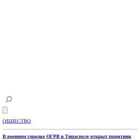
Open main menu
ОБЩЕСТВО
В военном городке ОГРВ в Тирасполе открыт памятник