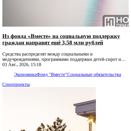
Из фонда «Вместе» на социальную поддержку
граждан направят ещё 3,58 млн рублей
Средства распределят между социальными и
медучреждениями, программами поддержки детей-сирот и
льготников
03 Авг., 2026, 15:18
Экономика
Фонд "Вместе"
Социальные обязательства
Спецпроекты