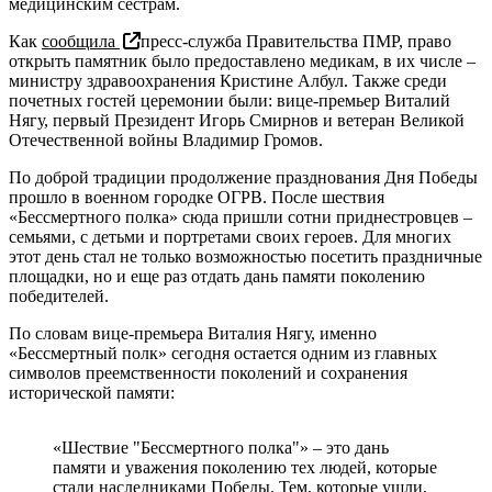
медицинским сестрам.
Как
сообщила
пресс-служба Правительства ПМР, право
открыть памятник было предоставлено медикам, в их числе –
министру здравоохранения Кристине Албул. Также среди
почетных гостей церемонии были: вице-премьер Виталий
Нягу, первый Президент Игорь Смирнов и ветеран Великой
Отечественной войны Владимир Громов.
По доброй традиции продолжение празднования Дня Победы
прошло в военном городке ОГРВ. После шествия
«Бессмертного полка» сюда пришли сотни приднестровцев –
семьями, с детьми и портретами своих героев. Для многих
этот день стал не только возможностью посетить праздничные
площадки, но и еще раз отдать дань памяти поколению
победителей.
По словам вице-премьера Виталия Нягу, именно
«Бессмертный полк» сегодня остается одним из главных
символов преемственности поколений и сохранения
исторической памяти:
«Шествие "Бессмертного полка"» – это дань
памяти и уважения поколению тех людей, которые
стали наследниками Победы. Тем, которые ушли,