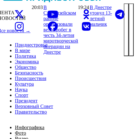
20:03
В
19:24
В Днестре
ЛЕНТА
Слободзейском
утонул 13-
НОВОСТЕЙ
районе
летний
организовали
мальчик
велопробег в
Все новости →
честь 34-летия
миротворческой
Приднестровье
операции на
В мире
Днестре
Политика
Экономика
Общество
Безопасность
Происшествия
Культура
Наука
Спорт
Президент
Верховный Совет
Правительство
Инфографика
Фото
Видео