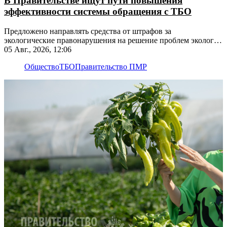
В Правительстве ищут пути повышения
эффективности системы обращения с ТБО
Предложено направлять средства от штрафов за
экологические правонарушения на решение проблем экологии
на этих территориях
05 Авг., 2026, 12:06
Общество
ТБО
Правительство ПМР