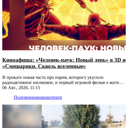
Киноафиша: «Человек-паук: Новый день» в 3D и
«Смешарики. Сквозь вселенные»
В прокате новая часть про парня, которого укусило
радиоактивное насекомое, и первый игровой фильм о жителях
Ромашковой долины
06 Авг., 2026, 11:15
Полезное
кино
кинотеатр