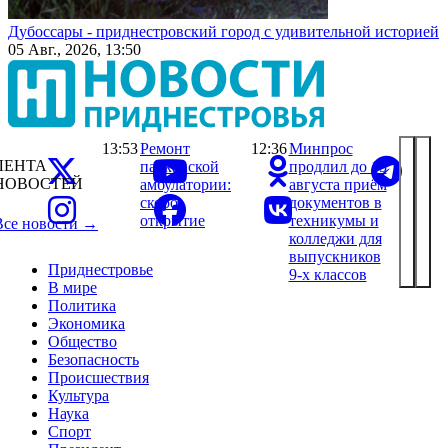
Дубоссары - приднестровский город с удивительной историей
05 Авг., 2026, 13:50
13:53
Ремонт
12:36
Минпрос
ЛЕНТА
парканской
продлил до 15
НОВОСТЕЙ
амбулатории:
августа приём
скоро
документов в
открытие
техникумы и
Все новости →
колледжи для
выпускников
Приднестровье
9-х классов
В мире
Политика
Экономика
Общество
Безопасность
Происшествия
Культура
Наука
Спорт