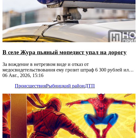
В селе Жура пьяный мопедист упал на дорогу
За вождение в нетрезвом виде и отказ от
медосвидетельствования ему грозит штраф 6 300 рублей или
лишение прав
06 Авг., 2026, 15:16
Происшествия
Рыбницкий район
ДТП