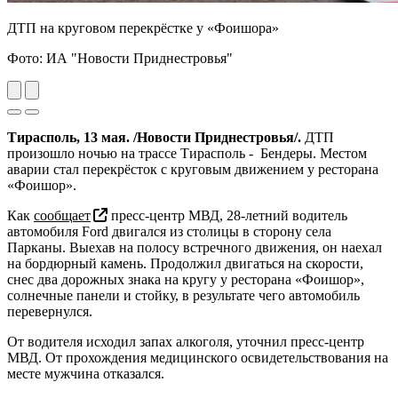
ДТП на круговом перекрёстке у «Фоишора»
Фото: ИА "Новости Приднестровья"
Previous
Next
Тирасполь, 13 мая. /Новости Приднестровья/.
ДТП
произошло ночью на трассе Тирасполь - Бендеры. Местом
аварии стал перекрёсток с круговым движением у ресторана
«Фоишор».
Как
сообщает
пресс-центр МВД, 28-летний водитель
автомобиля Ford двигался из столицы в сторону села
Парканы. Выехав на полосу встречного движения, он наехал
на бордюрный камень. Продолжил двигаться на скорости,
снес два дорожных знака на кругу у ресторана «Фоишор»,
солнечные панели и стойку, в результате чего автомобиль
перевернулся.
От водителя исходил запах алкоголя, уточнил пресс-центр
МВД. От прохождения медицинского освидетельствования на
месте мужчина отказался.