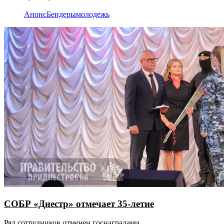
Анонс
Бендеры
молодежь
СОБР «Днестр» отмечает 35-летие
Ряд сотрудников отмечен госнаградами