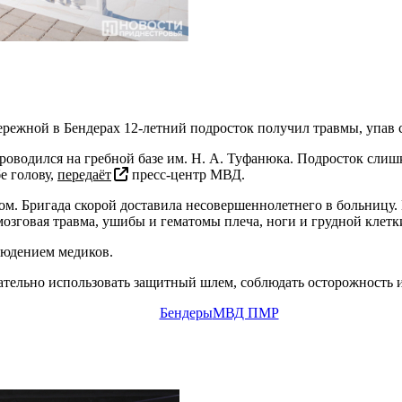
ережной в Бендерах 12-летний подросток получил травмы, упав 
оводился на гребной базе им. Н. А. Туфанюка. Подросток слишк
е голову,
передаёт
пресс-центр МВД.
м. Бригада скорой доставила несовершеннолетнего в больницу.
мозговая травма, ушибы и гематомы плеча, ноги и грудной клетк
людением медиков.
ательно использовать защитный шлем, соблюдать осторожность и
Бендеры
МВД ПМР