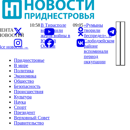
10:58
В Тирасполе
09:05
«Румыны
ЛЕНТА
вспомнили
творили
НОВОСТЕЙ
жертв войны в
беспредел». В
Южной
Слободзейском
Осетии
районе
Все новости →
вспоминали
период
Приднестровье
оккупации
В мире
Политика
Экономика
Общество
Безопасность
Происшествия
Культура
Наука
Спорт
Президент
Верховный Совет
Правительство