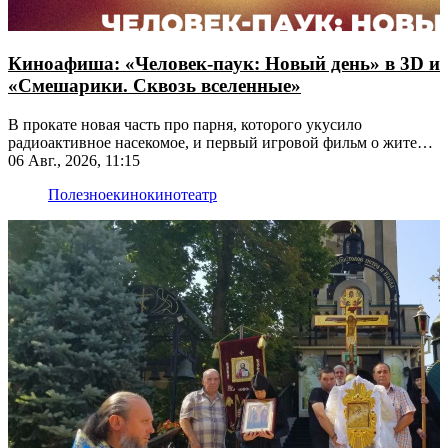
Киноафиша: «Человек-паук: Новый день» в 3D и
«Смешарики. Сквозь вселенные»
В прокате новая часть про парня, которого укусило
радиоактивное насекомое, и первый игровой фильм о жителях
Ромашковой долины
06 Авг., 2026, 11:15
Полезное
кино
кинотеатр