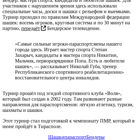
Бендер: мастера спорта, кандидаты и любители шашек. Для
участников с нарушением зрения здесь использовали
специальные часы, доски и шашки с рельефом и выемками.
Турнир проходил по правилам Международной федерации
шашек: восемь игроков, круговая система и по 30 минут на
партию,
передаёт
Бендерское телевидение.
«Самые сильные игроки-параспортсмены нашего
города здесь. Играет мастер спорта Степан
Захарыч, кандидаты в мастера спорта Никитин,
Мальчик, перворазрядники Попа. Есть и любители
шашек», — рассказывает Николай Губа, тренер
Республиканского спортивного реабилитационно-
восстановительного центра инвалидов.
Турнир прошёл под эгидой спортивного клуба «Воля»,
который был создан в 2002 году. Там развивают разные
направления для параспортсменов: лёгкую атлетику, туризм,
шахматы и шашки.
Этот турнир стал подготовкой к чемпионату ПМР, который в
июне пройдёт в Тирасполе.
Шашки
параспорт
Бендеры