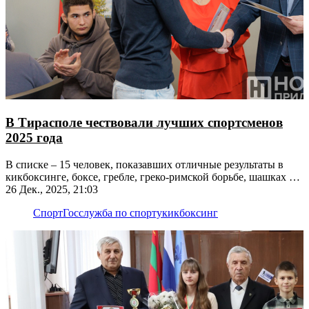
В Тирасполе чествовали лучших спортсменов
2025 года
В списке – 15 человек, показавших отличные результаты в
кикбоксинге, боксе, гребле, греко-римской борьбе, шашках и
парапауэрлифтинге
26 Дек., 2025, 21:03
Спорт
Госслужба по спорту
кикбоксинг