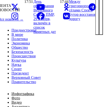
17:51
День
17:44
Между
ЛЕНТА
образования
григориопольскими
НОВОСТЕЙ
Верховного
сёлами Спея и
Совета ПМР,
Бутор восстановили
29 ноября,
дорогу
Все новости →
включён в
список
Приднестровье
памятных дат
В мире
Политика
Экономика
Общество
Безопасность
Происшествия
Культура
Наука
Спорт
Президент
Верховный Совет
Правительство
Инфографика
Фото
Видео
Аналитика