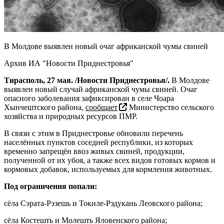
В Молдове выявлен новый очаг африканской чумы свиней
Архив ИА "Новости Приднестровья"
Тирасполь, 27 мая. /Новости Приднестровья/.
В Молдове
выявлен новый случай африканской чумы свиней. Очаг
опасного заболевания зафиксирован в селе Чоара
Хынчештского района,
сообщает
Министерство сельского
хозяйства и природных ресурсов ПМР.
В связи с этим в Приднестровье обновили перечень
населённых пунктов соседней республики, из которых
временно запрещён ввоз живых свиней, продукции,
полученной от их убоя, а также всех видов готовых кормов и
кормовых добавок, используемых для кормления животных.
Под ограничения попали:
сёла Сэрата-Рэзешь и Токиле-Рэдукань Леовского района;
сёла Костешть и Молешть Яловенского района;