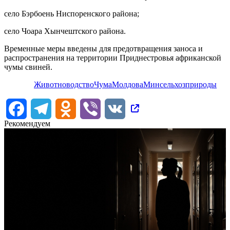
село Бэрбоень Ниспоренского района;
село Чоара Хынчештского района.
Временные меры введены для предотвращения заноса и
распространения на территории Приднестровья африканской
чумы свиней.
Животноводство
Чума
Молдова
Минсельхозприроды
Facebook
Telegram
Odnoklassniki
Viber
VK
Рекомендуем