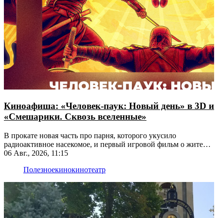
Киноафиша: «Человек-паук: Новый день» в 3D и
«Смешарики. Сквозь вселенные»
В прокате новая часть про парня, которого укусило
радиоактивное насекомое, и первый игровой фильм о жителях
Ромашковой долины
06 Авг., 2026, 11:15
Полезное
кино
кинотеатр