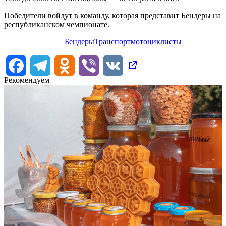
Победители войдут в команду, которая представит Бендеры на
республиканском чемпионате.
Бендеры
Транспорт
мотоциклисты
Facebook
Telegram
Odnoklassniki
Viber
VK
Рекомендуем