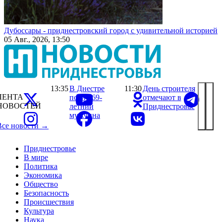
Дубоссары - приднестровский город с удивительной историей
05 Авг., 2026, 13:50
13:35
В Днестре
11:30
День строителя
ЛЕНТА
погиб 69-
отмечают в
НОВОСТЕЙ
летний
Приднестровье
мужчина
Все новости →
Приднестровье
В мире
Политика
Экономика
Общество
Безопасность
Происшествия
Культура
Наука