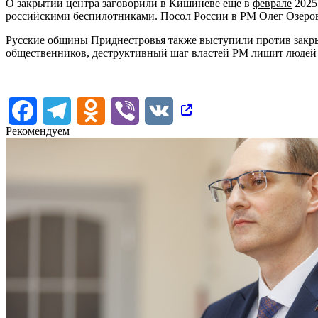
О закрытии центра заговорили в Кишиневе еще в
феврале
2025
российскими беспилотниками. Посол России в РМ Олег Озеров
Русские общины Приднестровья также
выступили
против закр
общественников, деструктивный шаг властей РМ лишит людей 
Facebook
Telegram
Odnoklassniki
Viber
VK
Рекомендуем