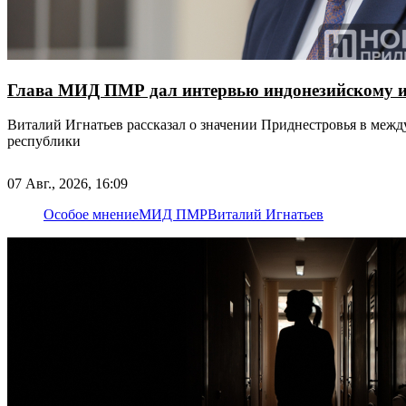
Глава МИД ПМР дал интервью индонезийскому и
Виталий Игнатьев рассказал о значении Приднестровья в меж
республики
07 Авг., 2026, 16:09
Особое мнение
МИД ПМР
Виталий Игнатьев