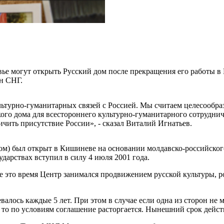
ье могут открыть Русский дом после прекращения его работы 
н СНГ.
льтурно-гуманитарных связей с Россией. Мы считаем целесообра
го дома для всестороннего культурно-гуманитарного сотрудни
ить присутствие России», - сказал Виталий Игнатьев.
ом) был открыт в Кишиневе на основании молдавско-российског
ударствах вступил в силу 4 июля 2001 года.
се это время Центр занимался продвижением русской культуры, 
алось каждые 5 лет. При этом в случае если одна из сторон не м
 то по условиям соглашение расторгается. Нынешний срок действ