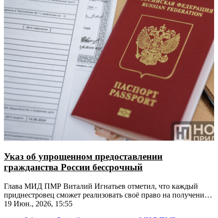
Указ об упрощенном предоставлении
гражданства России бессрочный
Глава МИД ПМР Виталий Игнатьев отметил, что каждый
приднестровец сможет реализовать своё право на получение
гражданства РФ в упрощённом порядке
19 Июн., 2026, 15:55