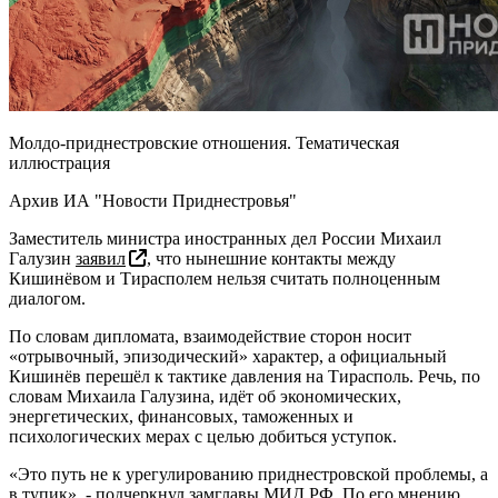
Молдо-приднестровские отношения. Тематическая
иллюстрация
Архив ИА "Новости Приднестровья"
Заместитель министра иностранных дел России Михаил
Галузин
заявил
, что нынешние контакты между
Кишинёвом и Тирасполем нельзя считать полноценным
диалогом.
По словам дипломата, взаимодействие сторон носит
«отрывочный, эпизодический» характер, а официальный
Кишинёв перешёл к тактике давления на Тирасполь. Речь, по
словам Михаила Галузина, идёт об экономических,
энергетических, финансовых, таможенных и
психологических мерах с целью добиться уступок.
«Это путь не к урегулированию приднестровской проблемы, а
в тупик», - подчеркнул замглавы МИД РФ. По его мнению,