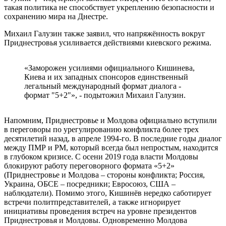
такая политика не способствует укреплению безопасности и
сохранению мира на Днестре.
Михаил Галузин также заявил, что напряжённость вокруг
Приднестровья усиливается действиями киевского режима.
«Заморожен усилиями официального Кишинева,
Киева и их западных спонсоров единственный
легальный международный формат диалога -
формат "5+2"», - подытожил Михаил Галузин.
Напомним, Приднестровье и Молдова официально вступили
в переговоры по урегулированию конфликта более трех
десятилетий назад, в апреле 1994-го. В последние годы диалог
между ПМР и РМ, который всегда был непростым, находится
в глубоком кризисе. С осени 2019 года власти Молдовы
блокируют работу переговорного формата «5+2»
(Приднестровье и Молдова – стороны конфликта; Россия,
Украина, ОБСЕ – посредники; Евросоюз, США –
наблюдатели). Помимо этого, Кишинёв нередко саботирует
встречи политпредставителей, а также игнорирует
инициативы проведения встреч на уровне президентов
Приднестровья и Молдовы. Одновременно Молдова