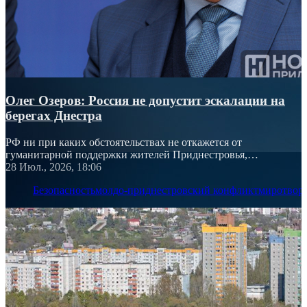
Олег Озеров: Россия не допустит эскалации на
берегах Днестра
РФ ни при каких обстоятельствах не откажется от
гуманитарной поддержки жителей Приднестровья,
подчеркнул посол России
28 Июл., 2026, 18:06
Безопасность
молдо-приднестровский конфликт
миротвор