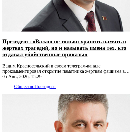
Президент: «Важно не только хранить память о
жертвах трагедий, но и называть имена тех, кто
отдавал убийственные приказы»
Вадим Красносельский в своем телеграм-канале
прокомментировал открытие памятника жертвам фашизма в
Рыбнице
05 Авг., 2026, 15:29
Общество
Президент