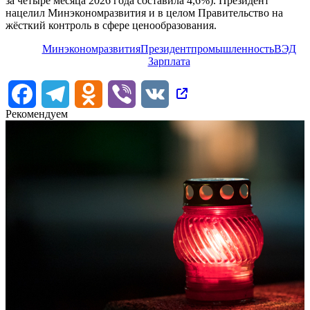
за четыре месяца 2026 года составила 4,6%). Президент
нацелил Минэкономразвития и в целом Правительство на
жёсткий контроль в сфере ценообразования.
Минэкономразвития
Президент
промышленность
ВЭД
Зарплата
Facebook
Telegram
Odnoklassniki
Viber
VK
Рекомендуем