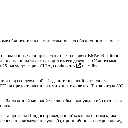
орые обвиняются в вымогательстве в особо крупном размере,
го года они начали преследовать его на двух BMW. В районе
 салоне машины также находилась его девушка. Обвиняемые
им 25 тысяч долларов США,
сообщается
на сайте
но и над его девушкой. Тогда потерпевший согласился
SDT на предоставленный ими криптокошелёк. Также отдал 800
ов. Запуганный молодой человек был вынужден обратиться за
ылись.
ь за пределы Приднестровья, они объявлены в розыск, им
х обеспечения возмещения ущерба, причинённого потерпевшему,