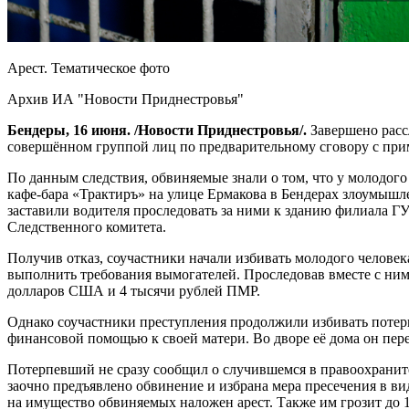
Арест. Тематическое фото
Архив ИА "Новости Приднестровья"
Бендеры, 16 июня. /Новости Приднестровья/.
Завершено расс
совершённом группой лиц по предварительному сговору с приме
По данным следствия, обвиняемые знали о том, что у молодого
кафе-бара «Трактиръ» на улице Ермакова в Бендерах злоумышл
заставили водителя проследовать за ними к зданию филиала 
Следственного комитета.
Получив отказ, соучастники начали избивать молодого человек
выполнить требования вымогателей. Проследовав вместе с ним
долларов США и 4 тысячи рублей ПМР.
Однако соучастники преступления продолжили избивать потерп
финансовой помощью к своей матери. Во дворе её дома он пер
Потерпевший не сразу сообщил о случившемся в правоохраните
заочно предъявлено обвинение и избрана мера пресечения в ви
на имущество обвиняемых наложен арест. Также им грозит до