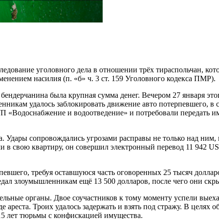
ледование уголовного дела в отношении трёх тираспольчан, кот
нением насилия (п. «б» ч. 3 ст. 159 Уголовного кодекса ПМР).
 бендерчанина была крупная сумма денег. Вечером 27 января это
енникам удалось заблокировать движение авто потерпевшего, в
ГУП «Водоснабжение и водоотведение» и потребовали передать 
а. Удары сопровождались угрозами расправы не только над ним, 
и в свою квартиру, он совершил электронный перевод 11 942 U
евшего, требуя оставшуюся часть оговоренных 25 тысяч доллар
едал злоумышленникам ещё 13 500 долларов, после чего они скр
льные органы. Двое соучастников к тому моменту успели выехат
де ареста. Троих удалось задержать и взять под стражу. В целя
 15 лет тюрьмы с конфискацией имущества.