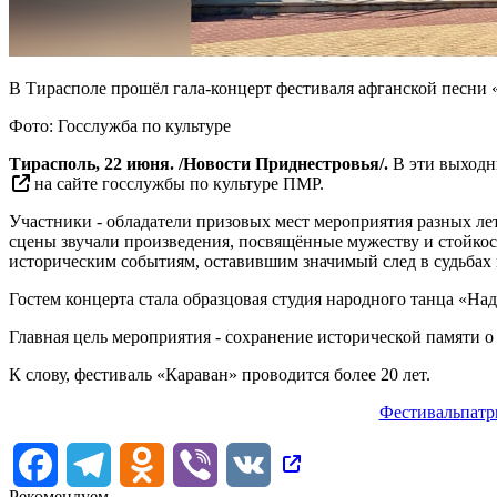
В Тирасполе прошёл гала-концерт фестиваля афганской песни 
Фото: Госслужба по культуре
Тирасполь, 22 июня. /Новости Приднестровья/.
В эти выходн
на сайте госслужбы по культуре ПМР.
Участники - обладатели призовых мест мероприятия разных ле
сцены звучали произведения, посвящённые мужеству и стойко
историческим событиям, оставившим значимый след в судьбах
Гостем концерта стала образцовая студия народного танца «На
Главная цель мероприятия - сохранение исторической памяти о
К слову, фестиваль «Караван» проводится более 20 лет.
Фестиваль
патр
Facebook
Telegram
Odnoklassniki
Viber
VK
Рекомендуем