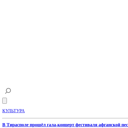
Open main menu
КУЛЬТУРА
В Тирасполе прошёл гала-концерт фестиваля афганской пе