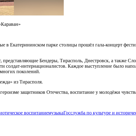
«Караван»
ые в Екатерининском парке столицы прошёл гала-концерт фести
т, представляющие Бендеры, Тирасполь, Днестровск, а также С
сти солдат-интернационалистов. Каждое выступление было нап
 многих поколений.
дежда» из Тирасполя.
 героизме защитников Отечества, воспитание у молодёжи чувств
иотическое воспитание
музыка
Госслужба по культуре и историч