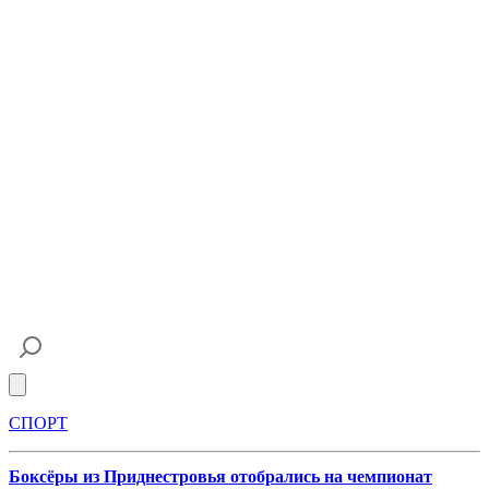
Open main menu
СПОРТ
Боксёры из Приднестровья отобрались на чемпионат