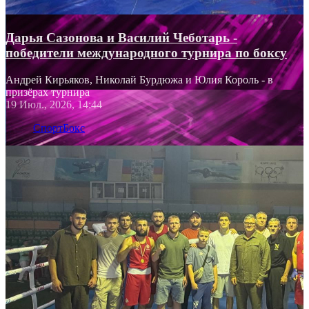
Дарья Сазонова и Василий Чеботарь -
победители международного турнира по боксу
Андрей Кирьяков, Николай Бурдюжа и Юлия Король - в
призёрах турнира
19 Июл., 2026, 14:44
Спорт
Бокс