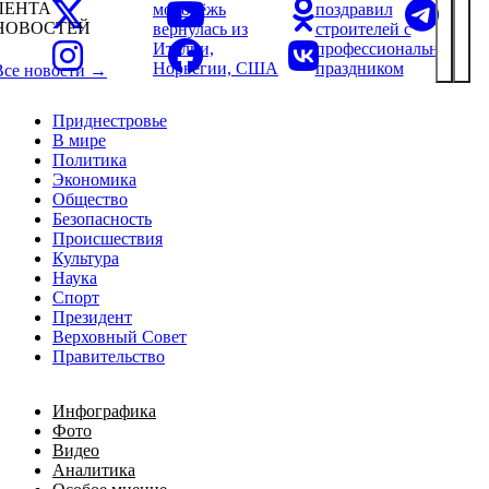
ЛЕНТА
молодёжь
поздравил
НОВОСТЕЙ
вернулась из
строителей с
Италии,
профессиональным
Норвегии, США
праздником
Все новости →
Приднестровье
В мире
Политика
Экономика
Общество
Безопасность
Происшествия
Культура
Наука
Спорт
Президент
Верховный Совет
Правительство
Инфографика
Фото
Видео
Аналитика