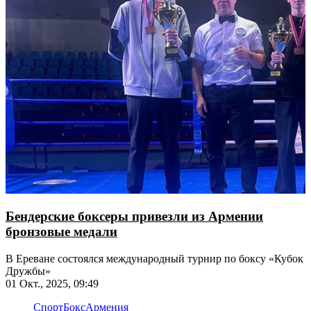
Бендерские боксеры привезли из Армении
бронзовые медали
В Ереване состоялся международный турнир по боксу «Кубок
Дружбы»
01 Окт., 2025, 09:49
Спорт
Бокс
Армения