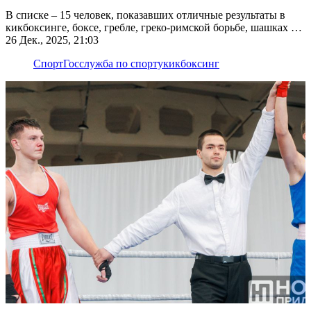
В списке – 15 человек, показавших отличные результаты в
кикбоксинге, боксе, гребле, греко-римской борьбе, шашках и
парапауэрлифтинге
26 Дек., 2025, 21:03
Спорт
Госслужба по спорту
кикбоксинг