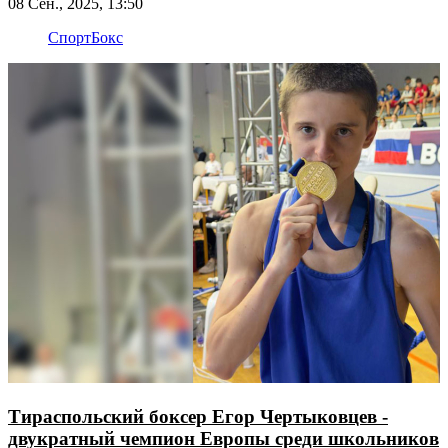
08 Сен., 2025, 13:50
Спорт
Бокс
Тираспольский боксер Егор Чертыковцев -
двукратный чемпион Европы среди школьников